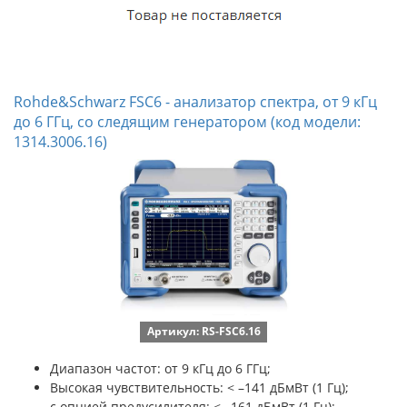
Rohde&Schwarz FSC6 - анализатор спектра, от 9 кГц
до 6 ГГц, со следящим генератором (код модели:
1314.3006.16)
Артикул: RS-FSC6.16
Диапазон частот: от 9 кГц до 6 ГГц;
Высокая чувствительность: < –141 дБмВт (1 Гц);
с опцией предусилителя: < –161 дБмВт (1 Гц);