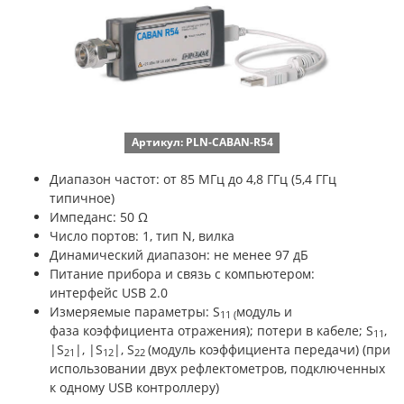
Артикул: PLN-CABAN-R54
Диапазон частот: от 85 МГц до 4,8 ГГц (5,4 ГГц
типичное)
Импеданс: 50 Ω
Число портов: 1, тип N, вилка
Динамический диапазон: не менее 97 дБ
Питание прибора и связь с компьютером:
интерфейс USB 2.0
Измеряемые параметры: S
модуль и
11 (
фаза коэффициента отражения); потери в кабеле; S
,
11
|S
|, |S
|, S
(модуль коэффициента передачи) (при
21
12
22
использовании двух рефлектометров, подключенных
к одному USB контроллеру)