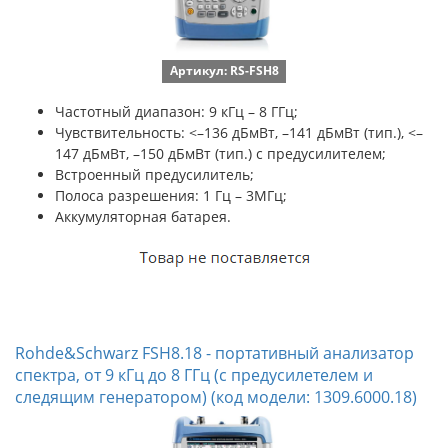
Артикул: RS-FSH8
Частотный диапазон: 9 кГц – 8 ГГц;
Чувствительность:
<–136 дБмВт, –141 дБмВт (тип.), <–
147 дБмВт, –150 дБмВт (тип.) с предусилителем;
Встроенный предусилитель;
Полоса разрешения: 1 Гц – 3МГц;
Аккумуляторная батарея.
Rohde&Schwarz FSH8.18 - портативный анализатор
спектра, от 9 кГц до 8 ГГц (с предусилетелем и
следящим генератором) (код модели: 1309.6000.18)