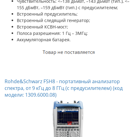
Чувствительность:
<–138 дБмВт, –143 дБмВт (тип.), <–
155 дБмВт, –159 дБмВт (тип.) с предусилителем;
Встроенный предусилитель;
Встроенный следящий генератор;
Встроенный КСВН-мост;
Полоса разрешения: 1 Гц – 3МГц;
Аккумуляторная батарея.
Rohde&Schwarz FSH8 - портативный анализатор
спектра, от 9 кГц до 8 ГГц (с предусилителем) (код
модели: 1309.6000.08)