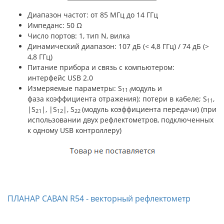
Диапазон частот: от 85 МГц до 14 ГГц
Импеданс: 50 Ω
Число портов: 1, тип N, вилка
Динамический диапазон: 107 дБ (< 4,8 ГГц) / 74 дБ (>
4,8 ГГц)
Питание прибора и связь с компьютером:
интерфейс USB 2.0
Измеряемые параметры: S
модуль и
11 (
фаза коэффициента отражения); потери в кабеле; S
,
11
|S
|, |S
|, S
(модуль коэффициента передачи) (при
21
12
22
использовании двух рефлектометров, подключенных
к одному USB контроллеру)
ПЛАНАР CABAN R54 - векторный рефлектометр