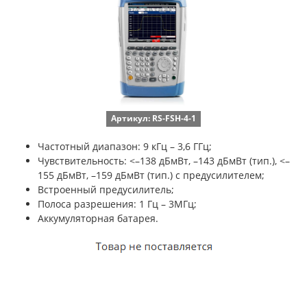
Артикул: RS-FSH-4-1
Частотный диапазон: 9 кГц – 3,6 ГГц;
Чувствительность:
<–138 дБмВт, –143 дБмВт (тип.), <–
155 дБмВт, –159 дБмВт (тип.) с предусилителем;
Встроенный предусилитель;
Полоса разрешения: 1 Гц – 3МГц;
Аккумуляторная батарея.