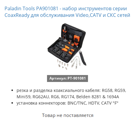
Paladin Tools PA901081 - набор инструментов серии
CoaxReady для обслуживания Video,CATV и СКС сетей
Артикул: PT-901081
резка и разделка коаксиального кабеля: RG58, RG59,
Mini59, RG62AU, RG6, RG174, Belden 8281 & 1694A
установка коннекторов: BNC/TNC, HDTV, CATV "F"