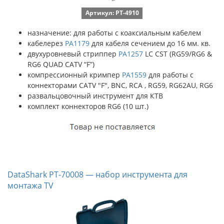
Артикул: PT-4910
назначение: для работы с коаксиальным кабелем
кабелерез
PА1179
для кабеля сечением до 16 мм. кв.
двухуровневый стриппер
PA1257
LC CST (RG59/RG6 &
RG6 QUAD CATV “F”)
компрессионный кримпер
PA1559
для работы с
коннекторами CATV "F", BNC, RCA , RG59, RG62AU, RG6
развальцовочный инструмент для КТВ
комплект коннекторов RG6 (10 шт.)
DataShark PT-70008 — набор инструмента для
монтажа TV