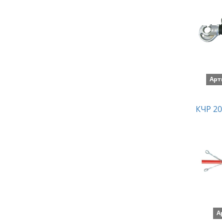
Арт
КЧР 20
А