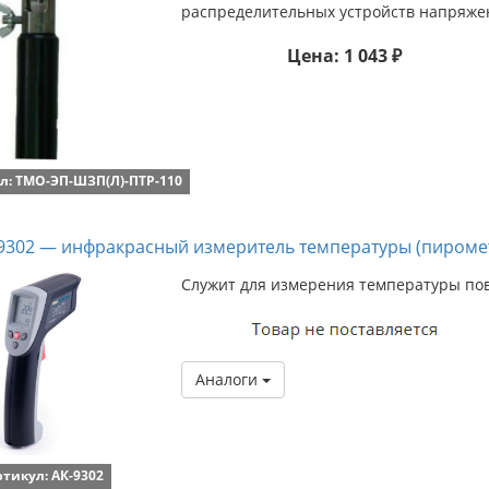
распределительных устройств напряжен
Цена: 1 043 ₽
л: ТМО-ЭП-ШЗП(Л)-ПТР-110
302 — инфракрасный измеритель температуры (пирометр
Служит для измерения температуры пове
Аналоги
ртикул: АК-9302