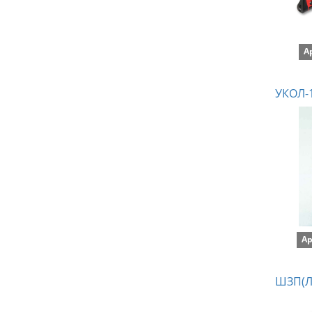
А
УКОЛ-1
Ар
ШЗП(Л)