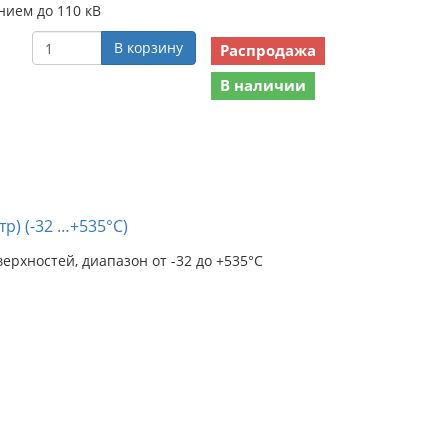
ием до 110 кВ
В корзину
Распродажа
В наличии
) (-32 …+535°С)
рхностей, диапазон от -32 до +535°С