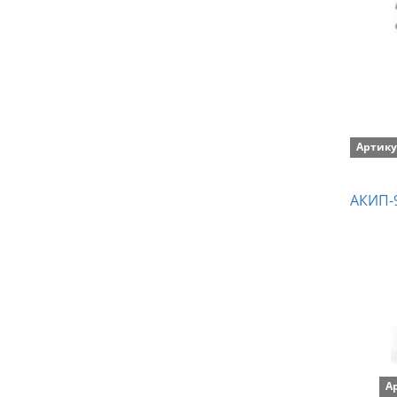
Артику
АКИП-9
А