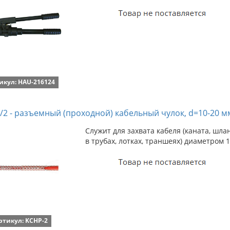
икул: HAU-216124
/2 - разъемный (проходной) кабельный чулок, d=10-20 мм
Служит для захвата кабеля (каната, шл
в трубах, лотках, траншеях) диаметром 
ртикул: KCHP-2