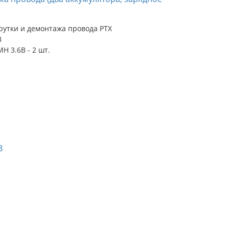
рутки и демонтажа провода PTX
В
H 3.6В - 2 шт.
B