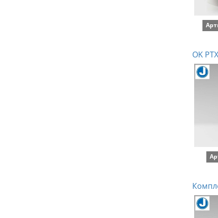
Арт
OK PTX
Ар
Компле