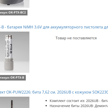
икул: OK-PTX-BC2
-B - батарея NiMH 3.6V для аккумуляторного пистолета д
тикул: OK-PTX-B
кт OK-PUW2226: бита 7,62 см. 2026UB с кожухом SOK2230,
Комплект состоит из: 2026UB - бит
Назначение биты 2026UB: Демонт