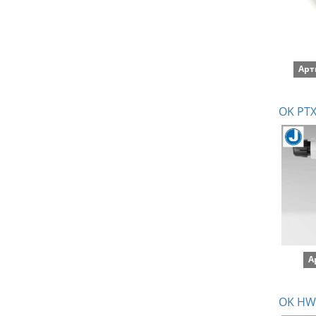
Арт
OK PTX
А
OK HW-