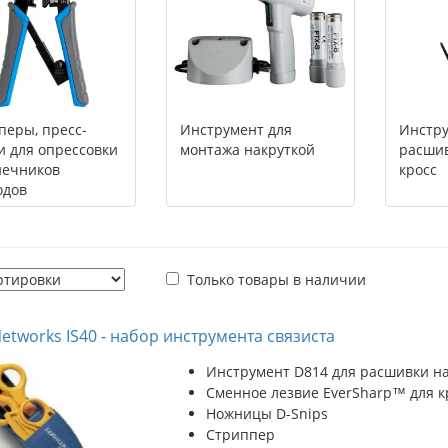
еры, пресс-
Инструмент для
Инстру
 для опрессовки
монтажа накруткой
расшив
нечников
кросс
одов
Только товары в наличии
Networks IS40 - набор инструмента связиста
Инструмент D814 для расшивки на
Сменное лезвие EverSharp™ для к
Ножницы D-Snips
Стриппер