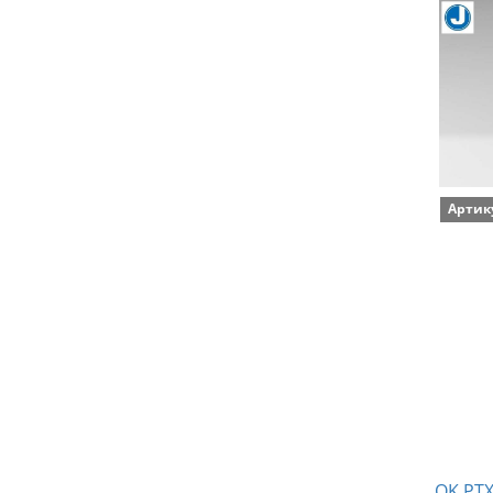
Артик
OK PTX