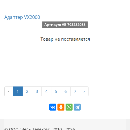
Адаптер VX2000
Артикул: AE-703232033
‹
1
2
3
4
5
6
7
›
© ООО "Весь-Телеком", 2010 - 2026