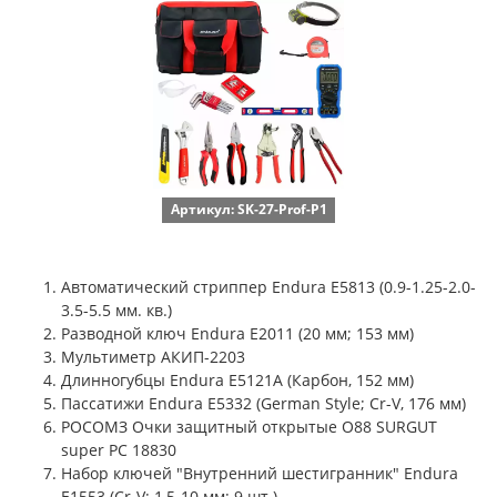
Артикул: SK-27-Prof-P1
Автоматический стриппер Endura E5813 (0.9-1.25-2.0-
3.5-5.5 мм. кв.)
Разводной ключ Endura E2011 (20 мм; 153 мм)
Мультиметр АКИП-2203
Длинногубцы Endura E5121A (Карбон, 152 мм)
Пассатижи Endura E5332 (German Style; Cr-V, 176 мм)
РОСОМЗ Очки защитный открытые O88 SURGUT
super PC 18830
Набор ключей "Внутренний шестигранник" Endura
E1553 (Cr-V; 1,5-10 мм; 9 шт.)