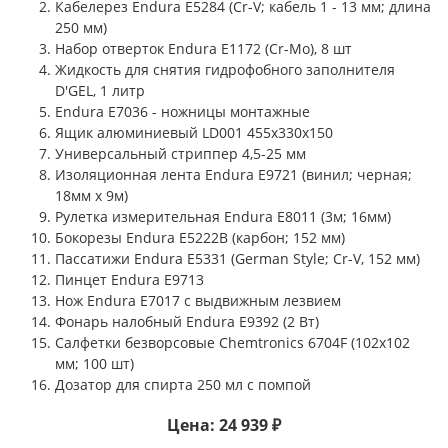
Кабелерез Endura E5284 (Cr-V; кабель 1 - 13 мм; длина
250 мм)
Набор отверток Endura E1172 (Cr-Mo), 8 шт
Жидкость для снятия гидрофобного заполнителя
D'GEL, 1 литр
Endura E7036 - ножницы монтажные
Ящик алюминиевый LD001 455х330х150
Универсальный стриппер 4,5-25 мм
Изоляционная лента Endura E9721 (винил; черная;
18мм x 9м)
Рулетка измерительная Endura E8011 (3м; 16мм)
Бокорезы Endura E5222B (карбон; 152 мм)
Пассатижи Endura E5331 (German Style; Cr-V, 152 мм)
Пинцет Endura E9713
Нож Endura E7017 с выдвижным лезвием
Фонарь налобный Endura E9392 (2 Вт)
Салфетки безворсовые Chemtronics 6704F (102х102
мм; 100 шт)
Дозатор для спирта 250 мл с помпой
Цена: 24 939 ₽