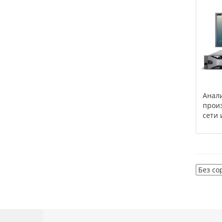
Анали
прои
сети