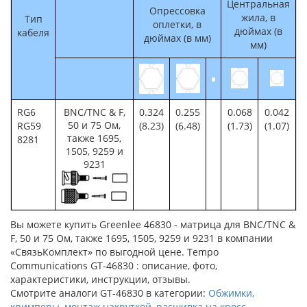
Центральная
Опрессовка
жила, в
Тип
оплетки, в
дюймах (в
кабеля
дюймах (в мм)
мм)
RG6
BNC/TNC & F,
0.324
0.255
0.068
0.042
50 и 75 Ом,
RG59
(8.23)
(6.48)
(1.73)
(1.07)
также 1695,
8281
1505, 9259 и
9231
Вы можете купить Greenlee 46830 - матрица для BNC/TNC &
F, 50 и 75 Ом, также 1695, 1505, 9259 и 9231 в компании
«СвязьКомплект» по выгодной цене. Tempo
Communications GT-46830 : описание, фото,
характеристики, инструкции, отзывы.
Смотрите аналоги GT-46830 в категории:
Обжимки,
кримперы, монтаж накруткой, расшивка на кросс