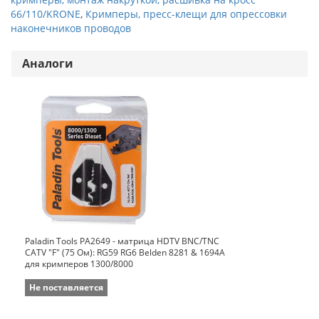
66/110/KRONE
,
Кримперы, пресс-клещи для опрессовки
наконечников проводов
Аналоги
Paladin Tools PA2649 - матрица HDTV BNC/TNC
CATV "F" (75 Ом): RG59 RG6 Belden 8281 & 1694A
для кримперов 1300/8000
Не поставляется