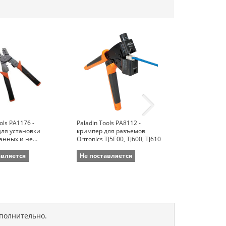
ols PA1176 -
Paladin Tools PA8112 -
Paladin Tools 
для установки
кримпер для разъемов
кримпер для 
анных и не
Ortronics TJ5E00, TJ600, TJ610
Hubbell HXJ Se
анных
иков и контактов
авляется
Не поставляется
Не поставля
ополнительно.