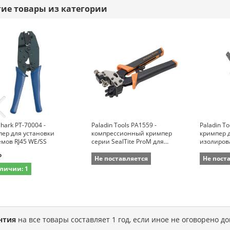
гие товары из категории
hark PT-70004 -
Paladin Tools PA1559 -
Paladin To
ер для установки
компрессионный кримпер
кримпер 
мов RJ45 WE/SS
серии SealTite ProM для
изолиров
работы с коннекторами CATV
изолиров
₽
"F", BNC, RCA , RG59, RG62AU,
наконечн
Не поставляется
Не пост
RG6
D-Sub
личии: 1
нтия
на все товары составляет 1 год, если иное не оговорено д