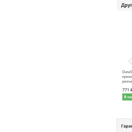
Дру
DataS
кримп
разъе
771 
В на
Гара