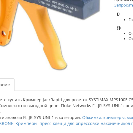
Запросит
Га
Оп
О
ание
те купить Кримпер JackRapid для розеток SYSTIMAX MPS100E,C
омплект» по выгодной цене. Fluke Networks FL-JR-SYS-UNI-1: оп
.
е аналоги FL-JR-SYS-UNI-1 в категории:
Обжимки, кримперы, мон
/KRONE
,
Кримперы, пресс-клещи для опрессовки наконечников 