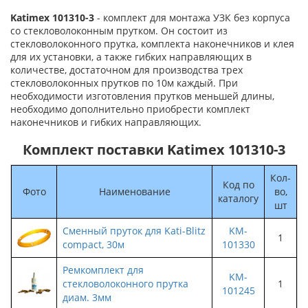
Katimex 101310-3
- комплект для монтажа УЗК без корпуса
со стекловолоконным прутком. Он состоит из
стекловолоконного прутка, комплекта наконечников и клея
для их установки, а также гибких направляющих в
количестве, достаточном для производства трех
стекловолоконных прутков по 10м каждый. При
необходимости изготовления прутков меньшей длины,
необходимо дополнительно приобрести комплект
наконечников и гибких направляющих.
Комплект поставки Katimex 101310-3
Кол-
Код по
Фото
Наименование
во,
каталогу
шт
Сменный пруток для Kati-Blitz
KM-
1
compact, 30м
101330
Ремкомплект для
KM-
стекловолоконного прутка
1
101245
диам. 3мм