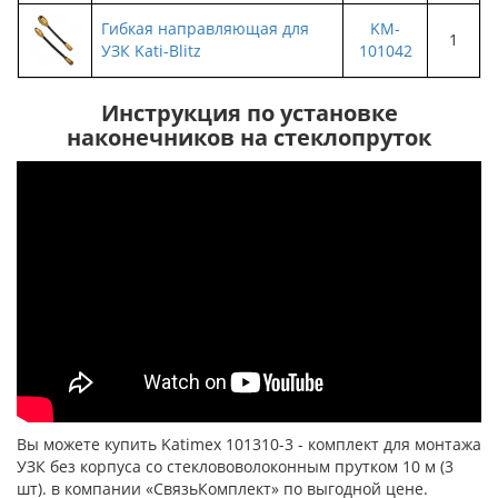
Гибкая направляющая для
KM-
1
УЗК Kati-Blitz
101042
Инструкция по установке
наконечников на стеклопруток
Вы можете купить Katimex 101310-3 - комплект для монтажа
УЗК без корпуса со стеклововолоконным прутком 10 м (3
шт). в компании «СвязьКомплект» по выгодной цене.