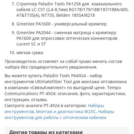
Стриппер Paladin Tools PA1258 для коаккиального
кабеля LC CST (2,4-8,7мм) RG178/179/188/187/188A/405,
AT&T735(A), NT735, Belden 1855A/8218
Greenlee PA1600 - универсальный кримпер
Greenlee PA2044 - сменная матрица к кримперу
PA1600 для опрессовки оптических коннекторов
Lucent SC и ST
мягкая сумка
Производитель оставляет за собой право менять состав
набора без предварительного уведомления.
Вы можете купить Paladin Tools PA4924 - набор
инструментов UltimateFiber Tool для монтажа оптоволокна
в компании «СвязьКомплект» по выгодной цене. Tempo
Communications PT-4924: описание, фото, характеристики,
инструкции, отзывы.
Смотрите аналоги PT-4924 в категории:
Наборы
инструментов
,
Монтаж и диагностика ВОЛС
,
Наборы
инструментов для работы с оптическим кабелем
Другие товары из категории