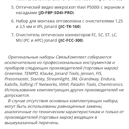
Оптический видео микроскоп Viavi P5000i с экраном и
насадками (
JD-FBP-SD4I-PRO
)
Набор для монтажа оптоволокна с очистителями 1,25
и 2,5 мм и VFL Jonard (
JIC-TK-160
)
Очиститель оптических коннекторов FC, SC, ST, LC,
MU (PC и APC) Jonard (
JIC-FCC-300
)
Оригинальные наборы СвязьКомплект собираются
исключительно из профессиональных инструментов и
приборов следующих производителей (торговых марок):
Greenlee, TEMPO, Klauke, Jonard Tools, Jensen, FIS,
Pressmaster, Stanley, Streamlight, 3М, Grandway, Endura,
Kabifix, Softing IT Networks, VIAVI, Paladin Tools, Chemtronics.
Использование комплектующих других производителей не
допускается.
В случае отсутствия основных комплектующих набора,
могут быть использованы равноценные замены,
аналогичные по техническим характеристикам и только от
производителей (торговых марок) входящих в
вышеуказанный перечень.