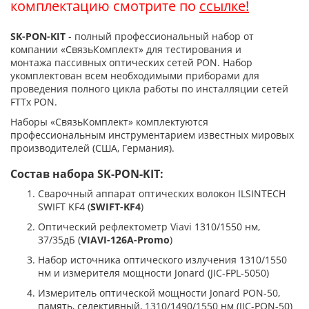
комплектацию смотрите по
ссылке!
SK-PON-KIT
- полный профессиональный набор от
компании «СвязьКомплект» для тестирования и
монтажа пассивных оптических сетей PON. Набор
укомплектован всем необходимыми приборами для
проведения полного цикла работы по инсталляции сетей
FTTx PON.
Наборы «СвязьКомплект» комплектуются
профессиональным инструментарием известных мировых
производителей (США, Германия).
Состав набора SK-PON-KIT:
Сварочный аппарат оптических волокон ILSINTECH
SWIFT KF4 (
SWIFT-KF4
)
Оптический рефлектометр Viavi 1310/1550 нм,
37/35дБ (
VIAVI-126A-Promo
)
Набор источника оптического излучения 1310/1550
нм и измерителя мощности Jonard (JIC-FPL-5050)
Измеритель оптической мощности Jonard PON-50,
память, селективный, 1310/1490/1550 нм (JIC-PON-50)