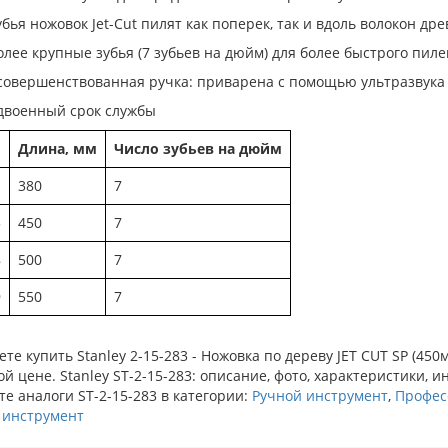
убья ножовок Jet-Cut пилят как поперек, так и вдоль волокон др
олее крупные зубья (7 зубьев на дюйм) для более быстрого пил
совершенствованная ручка: приварена с помощью ультразвука
двоенный срок службы
Длина, мм
Число зубьев на дюйм
1
380
7
3
450
7
8
500
7
9
550
7
те купить Stanley 2-15-283 - Ножовка по дереву JET CUT SP (45
й цене. Stanley ST-2-15-283: описание, фото, характеристики, и
е аналоги ST-2-15-283 в категории:
Ручной инструмент
,
Профес
 инструмент