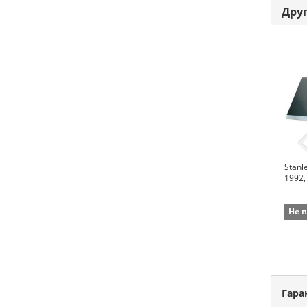
Дру
Stanl
1992,
Не 
Гара