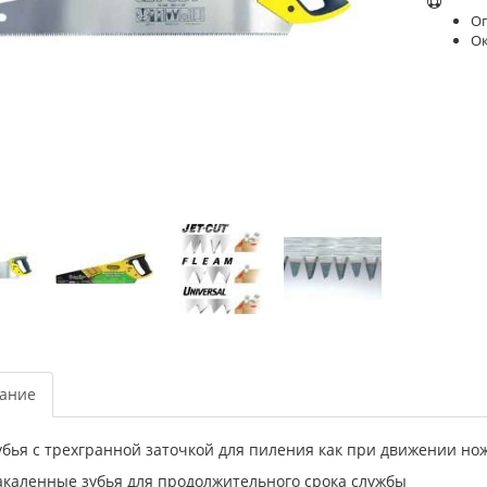
Оп
О
ание
убья с трехгранной заточкой для пиления как при движении нож
акаленные зубья для продолжительного срока службы