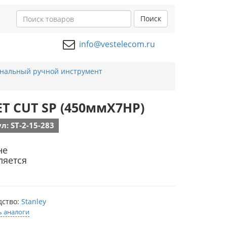
Поиск
info@vestelecom.ru
нальный ручной инструмент
JET CUT SP (450ммХ7HP)
л: ST-2-15-283
не
ляется
дство:
Stanley
ь аналоги