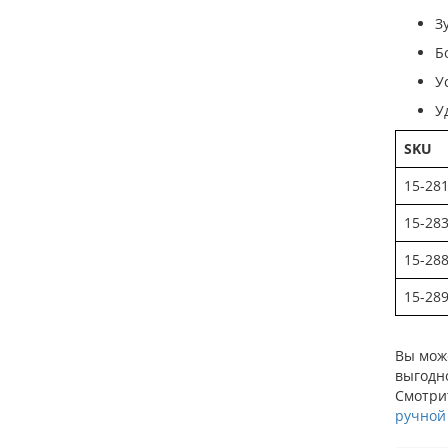
З
Б
У
У
SKU
15-28
15-28
15-28
15-28
Вы може
выгодно
Смотрит
ручной