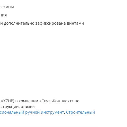
евесины
ения
 и дополнительно зафиксирована винтами
0ммХ7HP) в компании «СвязьКомплект» по
нструкции, отзывы.
сиональный ручной инструмент
,
Строительный