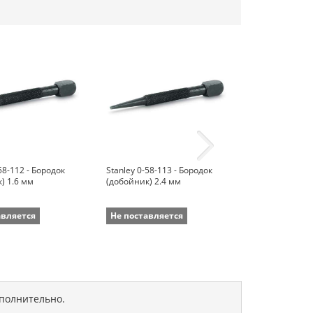
58-112 - Бородок
Stanley 0-58-113 - Бородок
Stanley 0-58-1
) 1.6 мм
(добойник) 2.4 мм
(добойник) 3.
авляется
Не поставляется
Не поставля
ополнительно.