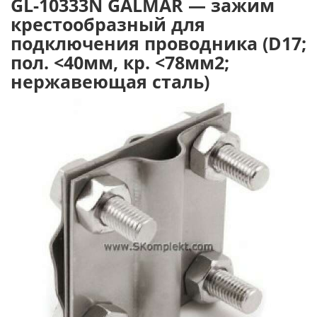
GL-10333N GALMAR — зажим
крестообразный для
подключения проводника (D17;
пол. <40мм, кр. <78мм2;
нержавеющая сталь)