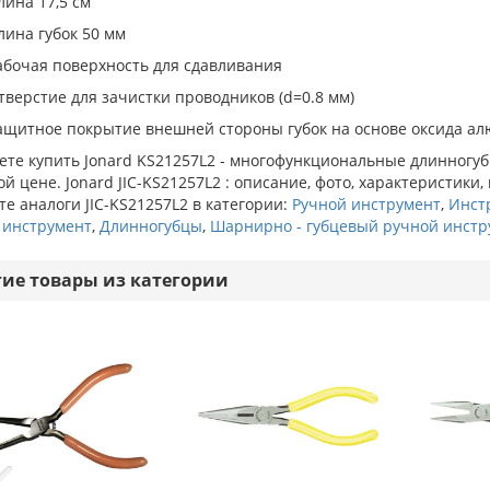
лина 17,5 см
лина губок 50 мм
абочая поверхность для сдавливания
тверстие для зачистки проводников (d=0.8 мм)
ащитное покрытие внешней стороны губок на основе оксида а
те купить Jonard KS21257L2 - многофункциональные длинногуб
й цене. Jonard JIC-KS21257L2 : описание, фото, характеристики,
е аналоги JIC-KS21257L2 в категории:
Ручной инструмент
,
Инст
 инструмент
,
Длинногубцы
,
Шарнирно - губцевый ручной инстр
гие товары из категории