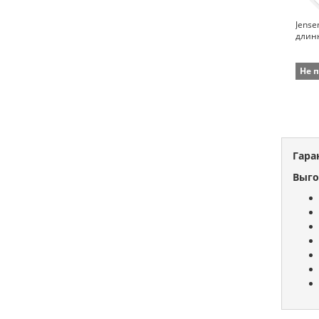
Jense
длинн
Не 
Гара
Выго