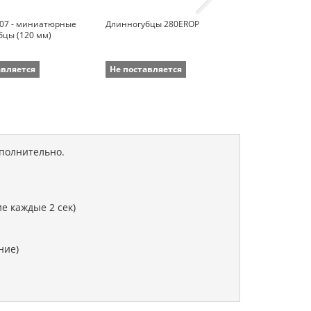
007 - миниатюрные
Длинногубцы 280EROP
Длинногубцы
бцы (120 мм)
авляется
Не поставляется
Не поставля
ополнительно.
е каждые 2 сек)
ние)