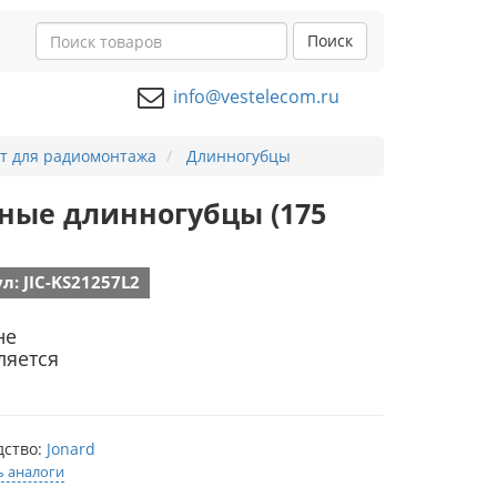
Поиск
info@vestelecom.ru
т для радиомонтажа
Длинногубцы
ьные длинногубцы (175
л: JIC-KS21257L2
не
ляется
дство:
Jonard
ь аналоги