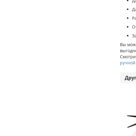
Д
Д
Р
О
З
Вы може
выгодно
Смотрит
ручной
Дру