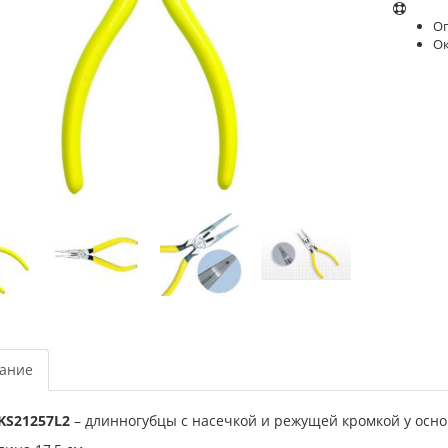
Оп
О
ание
 KS21257L2
– длинногубцы с насечкой и режущей кромкой у осн