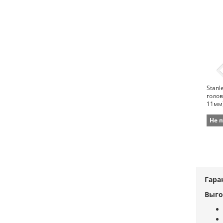
Stanl
голов
11мм)
Не 
Гара
Выго