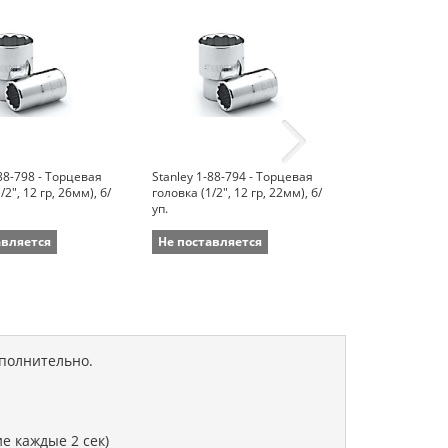
-88-798 - Торцевая
Stanley 1-88-794 - Торцевая
Stanley 1-86-4
/2", 12 гр, 26мм), б/
головка (1/2", 12 гр, 22мм), б/
головка высока
уп.
17мм), б/уп.
авляется
Не поставляется
Не поставля
ополнительно.
е каждые 2 сек)