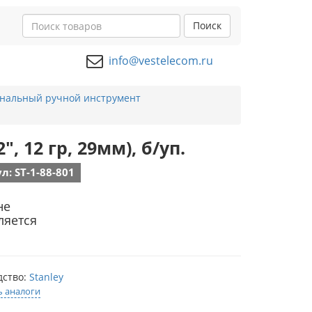
Поиск
info@vestelecom.ru
нальный ручной инструмент
", 12 гр, 29мм), б/уп.
л: ST-1-88-801
не
ляется
дство:
Stanley
ь аналоги