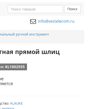
Поиск
info@vestelecom.ru
нальный ручной инструмент
ртная прямой шлиц
л: KL1002555
не
ляется
дство:
KLAUKE
ь аналоги