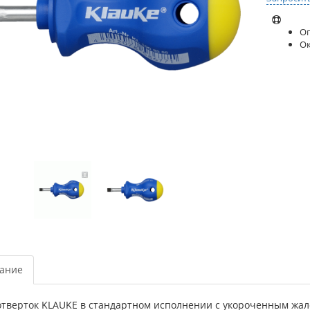
Оп
О
ание
отверток KLAUKE в стандартном исполнении с укороченным жал