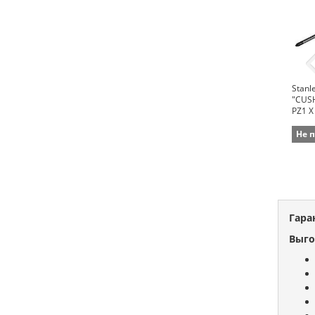
Stanl
"CUS
PZ1 
Не 
Гара
Выго