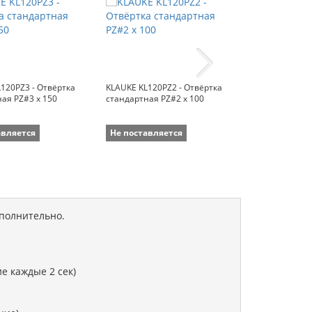
120PZ3 - Отвёртка
KLAUKE KL120PZ2 - Отвёртка
KLAUKE KL120P
ая PZ#3 x 150
стандартная PZ#2 x 100
стандартная P
авляется
Не поставляется
Не поставля
ополнительно.
е каждые 2 сек)