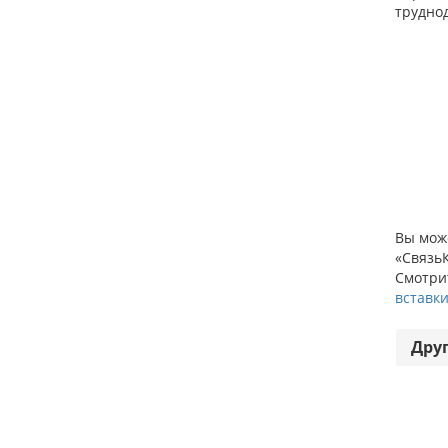
трудно
Вы може
«СвязьК
Смотрит
вставки
Дру