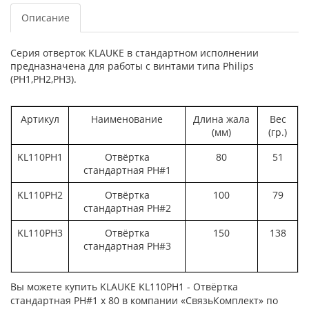
Описание
Серия отверток KLAUKE в стандартном исполнении
предназначена для работы с винтами типа Philips
(PH1,PH2,PH3).
Артикул
Наименование
Длина жала
Вес
(мм)
(гр.)
KL110PH1
Отвёртка
80
51
стандартная PH#1
KL110PH2
Отвёртка
100
79
стандартная PH#2
KL110PH3
Отвёртка
150
138
стандартная PH#3
Вы можете купить KLAUKE KL110PH1 - Отвёртка
стандартная PH#1 x 80 в компании «СвязьКомплект» по