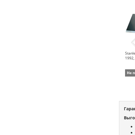
Stanl
1992,
Не 
Гара
Выго