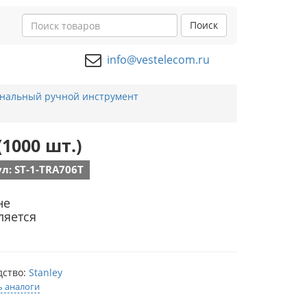
Поиск
info@vestelecom.ru
нальный ручной инструмент
(1000 шт.)
л: ST-1-TRA706T
не
ляется
дство:
Stanley
ь аналоги