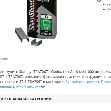
Оп
О
ание
те купить Stanley -TRA706T - Скоба, тип G, 10 мм (1000 шт.) в 
 ST-1-TRA706T: описание, фото, характеристики, инструкции, отз
е аналоги ST-1-TRA706T в категории:
Ручной инструмент
,
Проф
ельный ручной инструмент
гие товары из категории