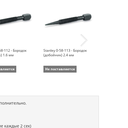
58-112 - Бородок
Stanley 0-58-113 - Бородок
Stanley 0-58-1
) 1.6 мм
(добойник) 2.4 мм
(добойник) 3.
авляется
Не поставляется
Не поставля
ополнительно.
е каждые 2 сек)