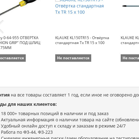
ey 0-64-955 ОТВЕРТКА
KLAUKE KL150TR15 - Отвёртка
KLAUKE KL
HION GRIP" ПОД ШЛИЦ
стандартная Tx TR 15 x 100
стандартн
Х 75ММ
поставляется
Не поставляется
Не пост
нтия
на все товары составляет 1 год, если иное не оговорено д
ды для наших клиентов:
18 000+ товарных позиций в наличии и под заказ
Актуальная информация о наличии товара на сайте (обновлени
Удобный онлайн доступ к складу и заказам в режиме 24/7
Работа по ФЗ-44, ФЗ-223
Снимаем инженерные риски (даем оборудование на тестирова