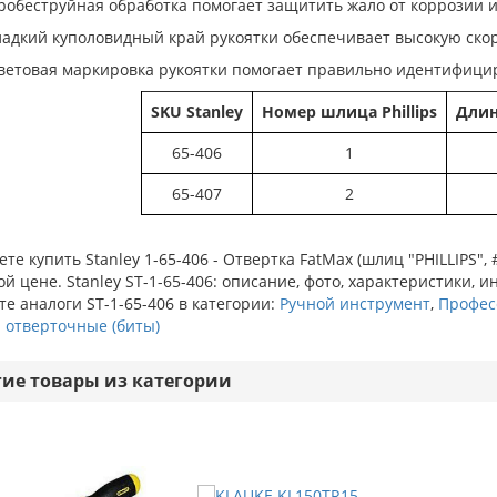
робеструйная обработка помогает защитить жало от коррозии 
ладкий куполовидный край рукоятки обеспечивает высокую скор
ветовая маркировка рукоятки помогает правильно идентифицир
SKU Stanley
Номер шлица Phillips
Длин
65-406
1
65-407
2
те купить Stanley 1-65-406 - Отвертка FatMax (шлиц "PHILLIPS"
й цене. Stanley ST-1-65-406: описание, фото, характеристики, и
е аналоги ST-1-65-406 в категории:
Ручной инструмент
,
Профес
 отверточные (биты)
гие товары из категории