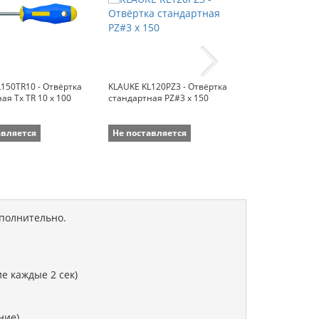
150TR10 - Отвёртка
KLAUKE KL120PZ3 - Отвёртка
KLAUKE KL120P
ая Tx TR 10 x 100
стандартная PZ#3 x 150
стандартная P
авляется
Не поставляется
Не поставля
ополнительно.
е каждые 2 сек)
ние)