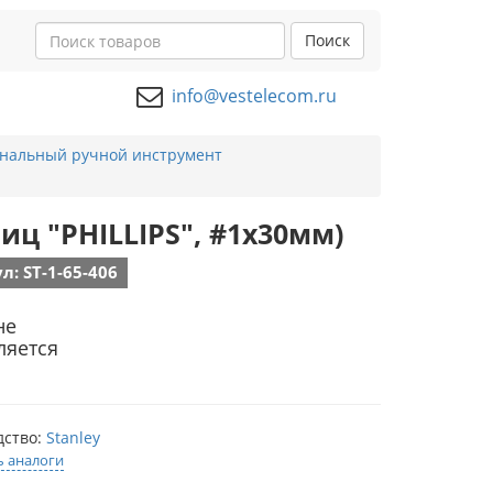
Поиск
info@vestelecom.ru
нальный ручной инструмент
лиц "PHILLIPS", #1х30мм)
л: ST-1-65-406
не
ляется
дство:
Stanley
ь аналоги