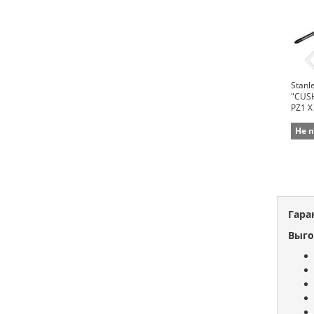
Stanl
"CUS
PZ1 
Не 
Гара
Выго