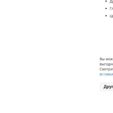
Д
Г
Ц
Вы може
выгодно
Смотрит
вставки
Дру