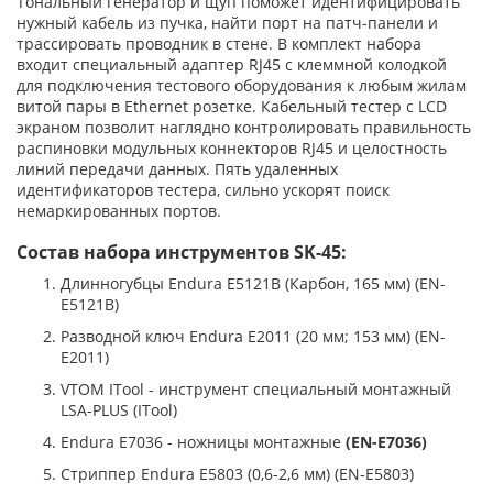
Тональный генератор и щуп поможет идентифицировать
нужный кабель из пучка, найти порт на патч-панели и
трассировать проводник в стене. В комплект набора
входит специальный адаптер RJ45 с клеммной колодкой
для подключения тестового оборудования к любым жилам
витой пары в Ethernet розетке. Кабельный тестер c LCD
экраном позволит наглядно контролировать правильность
распиновки модульных коннекторов RJ45 и целостность
линий передачи данных. Пять удаленных
идентификаторов тестера, сильно ускорят поиск
немаркированных портов.
Состав набора инструментов SK-45:
Длинногубцы Endura E5121B (Карбон, 165 мм) (EN-
E5121B)
Разводной ключ Endura E2011 (20 мм; 153 мм) (EN-
E2011)
VTOM ITool - инструмент специальный монтажный
LSA-PLUS (ITool)
Endura E7036 - ножницы монтажные
(EN-E7036
)
Стриппер Endura E5803 (0,6-2,6 мм) (EN-E5803)