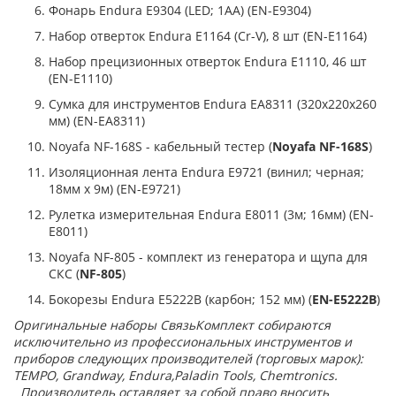
Фонарь Endura E9304 (LED; 1АА) (EN-E9304)
Набор отверток Endura E1164 (Cr-V), 8 шт (EN-E1164)
Набор прецизионных отверток Endura E1110, 46 шт
(EN-E1110)
Сумка для инструментов Endura EA8311 (320x220x260
мм) (EN-EA8311)
Noyafa NF-168S - кабельный тестер (
Noyafa NF-168S
)
Изоляционная лента Endura E9721 (винил; черная;
18мм x 9м) (EN-E9721)
Рулетка измерительная Endura E8011 (3м; 16мм) (EN-
E8011)
Noyafa NF-805 - комплект из генератора и щупа для
СКС (
NF-805
)
Бокорезы Endura E5222B (карбон; 152 мм) (
EN-E5222B
)
Оригинальные наборы СвязьКомплект собираются
исключительно из профессиональных инструментов и
приборов следующих производителей (торговых марок):
TEMPO, Grandway, Endura,Paladin Tools, Chemtronics.
Производитель оставляет за собой право вносить