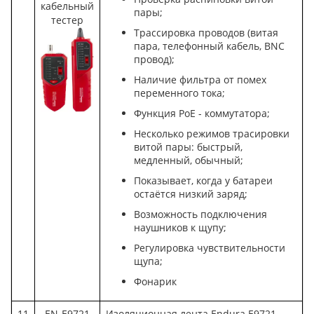
кабельный
пары;
тестер
Трассировка проводов (витая
пара, телефонный кабель, BNC
провод);
Наличие фильтра от помех
переменного тока;
Функция PoE - коммутатора;
Несколько режимов трасировки
витой пары: быстрый,
медленный, обычный;
Показывает, когда у батареи
остаётся низкий заряд;
Возможность подключения
наушников к щупу;
Регулировка чувствительности
щупа;
Фонарик
11
EN-E9721
Изоляционная лента Endura E9721