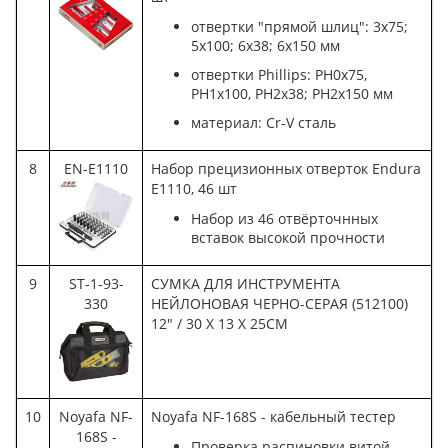
отвертки "прямой шлиц": 3x75;
5x100; 6x38; 6x150 мм
отвертки Phillips: PH0x75,
PH1x100, PH2x38; PH2x150 мм
материал: Cr-V сталь
8
EN-E1110
Набор прецизионных отверток Endura
E1110, 46 шт
Набор из 46 отвёрточнных
вставок высокой прочности
9
ST-1-93-
СУМКА ДЛЯ ИНСТРУМЕНТА
330
НЕЙЛОНОВАЯ ЧЕРНО-СЕРАЯ (512100)
12" / 30 X 13 X 25CM
10
Noyafa NF-
Noyafa NF-168S - кабельный тестер
168S -
Проверка распиновки витой