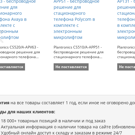
ronics CS520/A-APV63 -
Plantronics CS510/A-APP51 -
Plantroni
роводное решение для
беспроводное решение для
беспрово
ионарного телефона
стационарного телефона
стациона
 в комплекте с
Polycom в комплекте с
Avaya Ten
тронным микролифтом
электронным микролифтом
электрон
поставляется
Не поставляется
Не пост
нтия
на все товары составляет 1 год, если иное не оговорено д
ды для наших клиентов:
18 000+ товарных позиций в наличии и под заказ
Актуальная информация о наличии товара на сайте (обновлени
Удобный онлайн доступ к складу и заказам в режиме 24/7