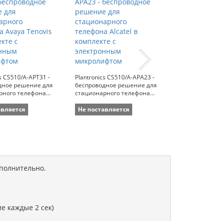
cs CS510/A-APT31 -
Plantronics CS510/A-APA23 -
Plantronics CS
дное решение для
беспроводное решение для
беспроводное
рного телефона
стационарного телефона
стационарног
ovis в комплекте с
Alcatel в комплекте с
Siemens в ком
ным микролифтом
электронным микролифтом
электронным
авляется
Не поставляется
Не поставля
ополнительно.
е каждые 2 сек)