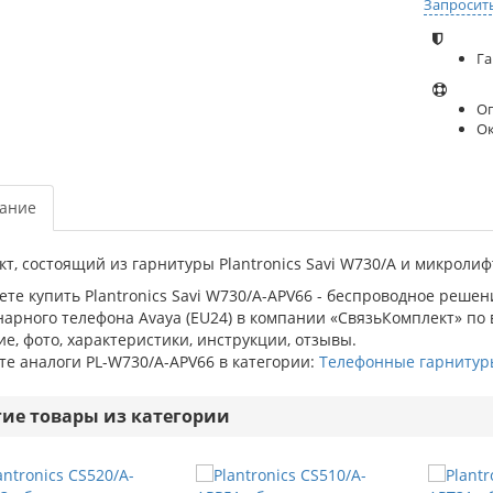
Запросит
Га
Оп
О
ание
т, состоящий из гарнитуры Plantronics Savi W730/A и микролифт
те купить Plantronics Savi W730/A-APV66 - беспроводное реше
арного телефона Avaya (EU24) в компании «СвязьКомплект» по в
е, фото, характеристики, инструкции, отзывы.
е аналоги PL-W730/A-APV66 в категории:
Телефонные гарнитур
гие товары из категории