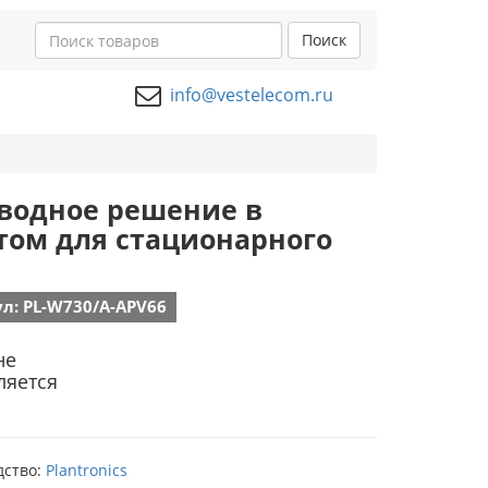
Поиск
info@vestelecom.ru
роводное решение в
том для стационарного
л: PL-W730/A-APV66
не
ляется
дство:
Plantronics