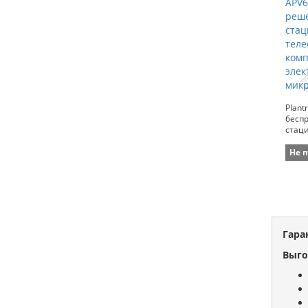
Plant
бесп
стац
Avaya
элек
Не 
Гара
Выго