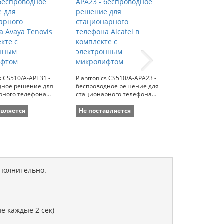
cs CS510/A-APT31 -
Plantronics CS510/A-APA23 -
Plantronics CS
дное решение для
беспроводное решение для
беспроводное
рного телефона
стационарного телефона
стационарног
ovis в комплекте с
Alcatel в комплекте с
Siemens в ком
ным микролифтом
электронным микролифтом
электронным
авляется
Не поставляется
Не поставля
ополнительно.
е каждые 2 сек)