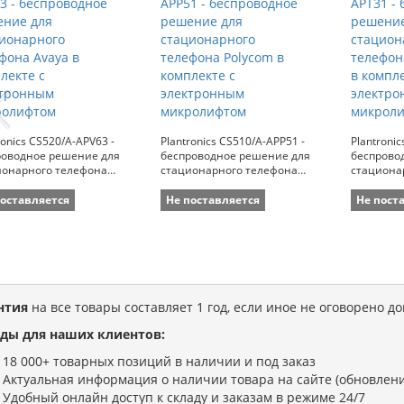
ronics CS520/A-APV63 -
Plantronics CS510/A-APP51 -
Plantroni
роводное решение для
беспроводное решение для
беспрово
ионарного телефона
стационарного телефона
стациона
 в комплекте с
Polycom в комплекте с
Avaya Ten
тронным микролифтом
электронным микролифтом
электрон
поставляется
Не поставляется
Не пост
нтия
на все товары составляет 1 год, если иное не оговорено д
ды для наших клиентов:
18 000+ товарных позиций в наличии и под заказ
Актуальная информация о наличии товара на сайте (обновлени
Удобный онлайн доступ к складу и заказам в режиме 24/7