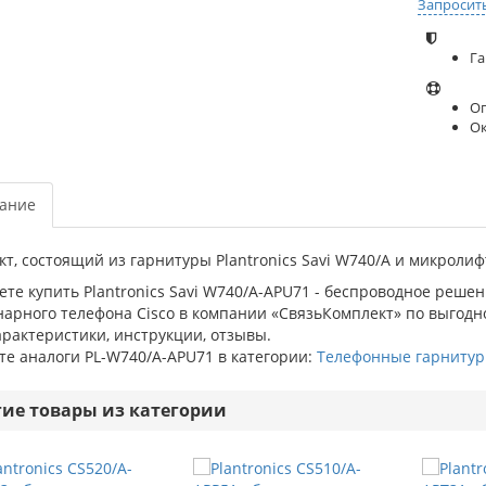
Запросит
Га
Оп
О
ание
т, состоящий из гарнитуры Plantronics Savi W740/A и микролифт
те купить Plantronics Savi W740/A-APU71 - беспроводное реше
арного телефона Cisco в компании «СвязьКомплект» по выгодной
арактеристики, инструкции, отзывы.
те аналоги PL-W740/A-APU71 в категории:
Телефонные гарниту
гие товары из категории