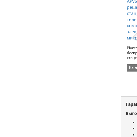
Plant
бесп
стац
Avaya
элек
Не 
Гара
Выго