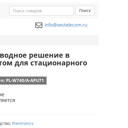
Поиск
info@vestelecom.ru
роводное решение в
том для стационарного
л: PL-W740/A-APU71
не
ляется
дство:
Plantronics