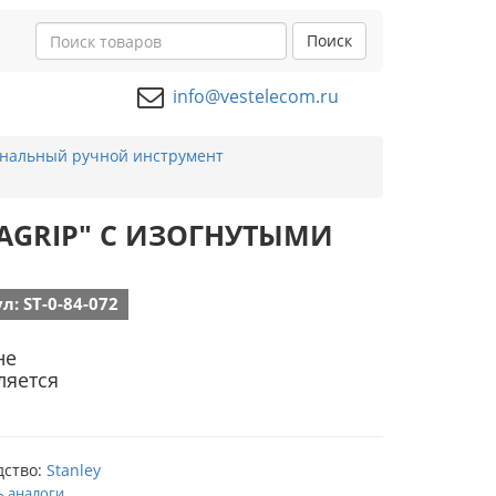
Поиск
info@vestelecom.ru
нальный ручной инструмент
YNAGRIP" С ИЗОГНУТЫМИ
л: ST-0-84-072
не
ляется
дство:
Stanley
ь аналоги