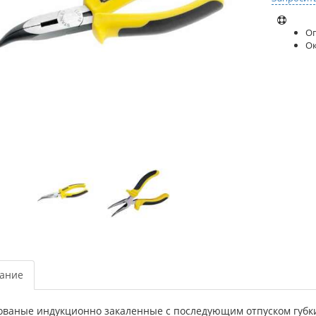
Оп
О
ание
ованые индукционно закаленные с последующим отпуском губк