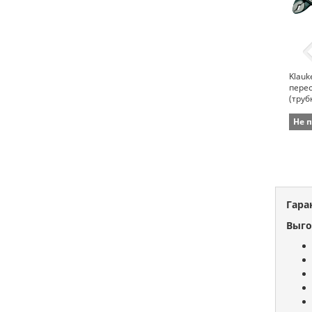
Klauk
пере
(труб
8976 
мм)
Не 
Гара
Выго