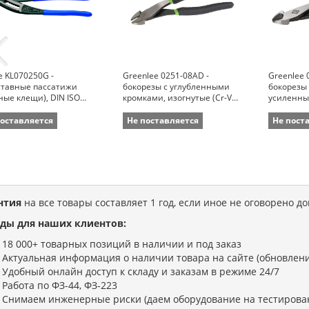
e KL070250G -
Greenlee 0251-08AD -
Greenlee 
ставные пассатижи
бокорезы с углубленными
бокорезы
ные клещи), DIN ISO
кромками, изогнутые (Cr-V
усиленные
(зев 50 мм; длина 250
сталь, 22,2 см)
см)
поставляется
Не поставляется
Не пост
нтия
на все товары составляет 1 год, если иное не оговорено д
ды для наших клиентов:
18 000+ товарных позиций в наличии и под заказ
Актуальная информация о наличии товара на сайте (обновлени
Удобный онлайн доступ к складу и заказам в режиме 24/7
Работа по ФЗ-44, ФЗ-223
Снимаем инженерные риски (даем оборудование на тестирова