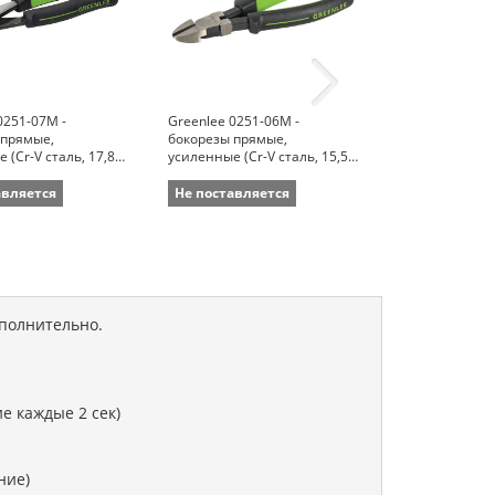
0251-07M -
Greenlee 0251-06M -
Greenlee 0251
 прямые,
бокорезы прямые,
бокорезы с у
 (Cr-V сталь, 17,8
усиленные (Cr-V сталь, 15,5
кромками, уси
см)
сталь, 15,5 см
авляется
Не поставляется
Не поставля
ополнительно.
е каждые 2 сек)
ние)