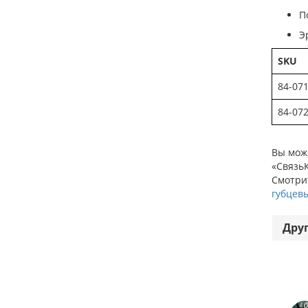
П
Э
SKU
84-07
84-07
Вы мож
«СвязьК
Смотрит
губцев
Дру