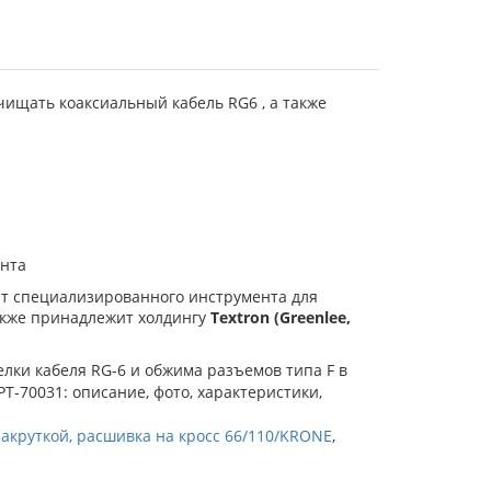
ищать коаксиальный кабель RG6 , а также
нта
нт специализированного инструмента для
также принадлежит холдингу
Textron (Greenlee,
елки кабеля RG-6 и обжима разъемов типа F в
-70031: описание, фото, характеристики,
акруткой, расшивка на кросс 66/110/KRONE
,