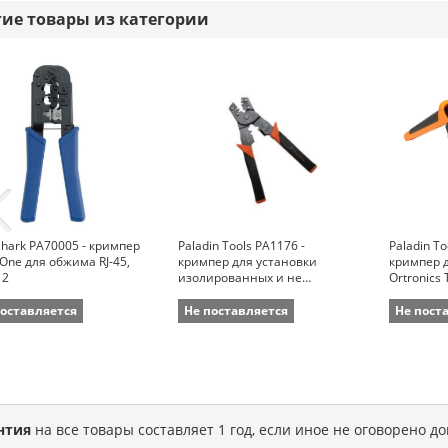
гие товары из категории
hark PA70005 - кримпер
Paladin Tools PA1176 -
Paladin To
n-One для обжима RJ-45,
кримпер для установки
кримпер 
12
изолированных и не
Ortronics 
изолированных
наконечников и контактов
поставляется
Не поставляется
Не пост
D-Sub
нтия
на все товары составляет 1 год, если иное не оговорено д