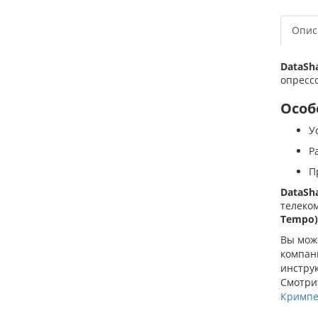
Опис
DataSh
опресс
Особ
У
Р
П
DataSh
телеком
Tempo)
Вы може
компани
инструк
Смотрит
Кримпе