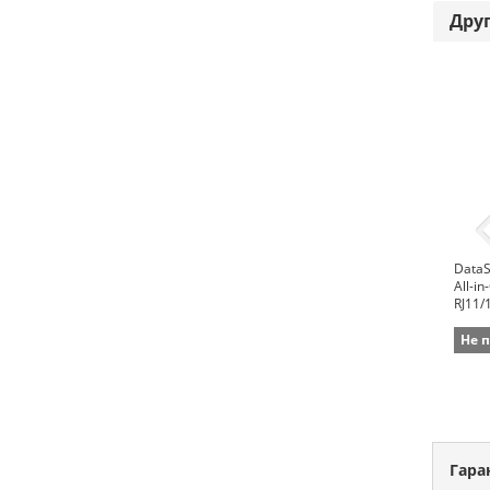
Дру
DataS
All-i
RJ11/
Не 
Гара