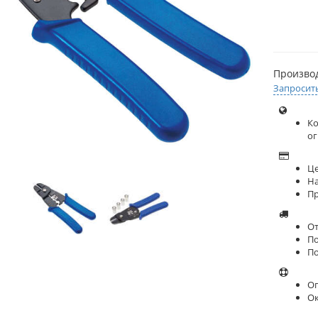
Произво
Запросит
Ко
ог
Це
На
Пр
От
По
По
Оп
О