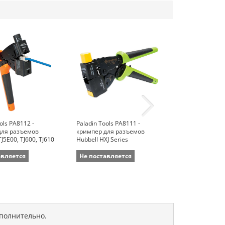
ols PA8112 -
Paladin Tools PA8111 -
Greenlee PA8
для разъемов
кримпер для разъемов
для разъемов
TJ5E00, TJ600, TJ610
Hubbell HXJ Series
HellermannTyt
RJ45FC6
авляется
Не поставляется
Не поставля
ополнительно.