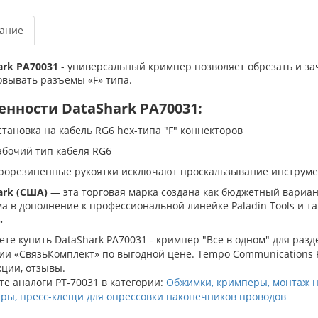
ание
ark PA70031
- универсальный кримпер позволяет обрезать и зач
овывать разъемы «F» типа.
енности DataShark PA70031:
становка на кабель RG6 hex-типа "F" коннекторов
абочий тип кабеля RG6
рорезиненные рукоятки исключают проскальзывание инструме
ark (США)
— эта торговая марка создана как бюджетный вариа
а в дополнение к профессиональной линейке Paladin Tools и 
.
те купить DataShark PA70031 - кримпер "Все в одном" для разд
и «СвязьКомплект» по выгодной цене. Tempo Communications PT
ции, отзывы.
е аналоги PT-70031 в категории:
Обжимки, кримперы, монтаж н
ры, пресс-клещи для опрессовки наконечников проводов