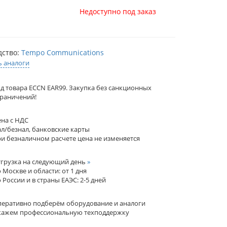
Недоступно под заказ
дство:
Tempo Communications
ь аналоги
д товара ECCN EAR99. Закупка без санкционных
раничений!
на с НДС
л/безнал, банковские карты
и безналичном расчете цена не изменяется
грузка на следующий день
»
 Москве и области: от 1 дня
 России и в страны ЕАЭС: 2-5 дней
еративно подберём оборудование и аналоги
кажем профессиональную техподдержку