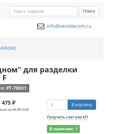
Поиск
info@vestelecom.ru
0/KRONE
одном" для разделки
 F
л: PT-70031
 475 ₽
В корзину
ьна на 06.08.2026
Получить счет или КП
В наличии: 1