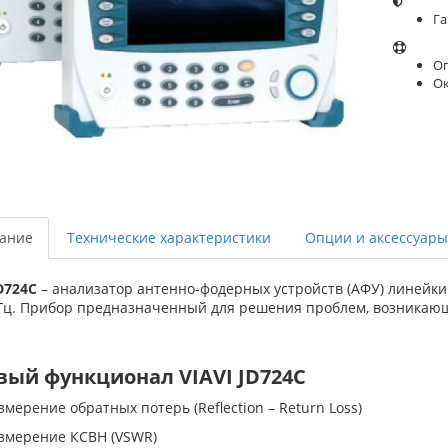
Га
Оп
О
ание
Технические характеристики
Опции и аксессуары
JD724C
– анализатор антенно-фодерных устройств (АФУ) линейки
Гц. Прибор предназначенный для решения проблем, возникающи
вый функционал VIAVI JD724C
змерение обратных потерь (Reflection – Return Loss)
змерение КСВН (VSWR)