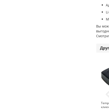
А
L
М
Вы може
выгодно
Смотри
Дру
Temp
клиен