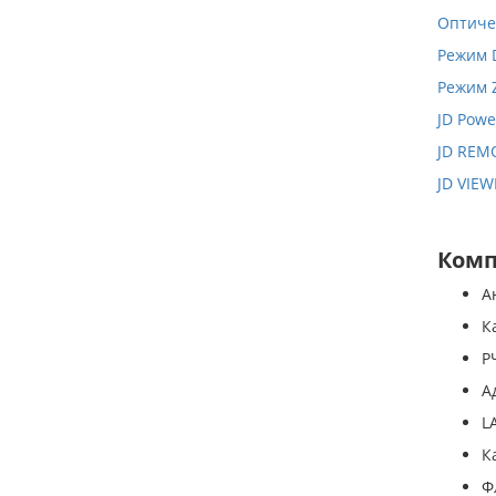
Оптиче
Режим 
Режим 
JD Pow
JD REM
JD VIEW
Комп
А
К
Р
А
L
К
Ф