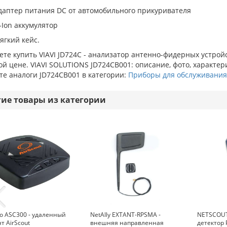
даптер питания DC от автомобильного прикуривателя
i-Ion аккумулятор
ягкий кейс.
те купить VIAVI JD724C - анализатор антенно-фидерных устрой
й цене. VIAVI SOLUTIONS JD724CB001: описание, фото, характер
те аналоги JD724CB001 в категории:
Приборы для обслуживания
гие товары из категории
o ASC300 - удаленный
NetAlly EXTANT-RPSMA -
NETSCOUT
т AirScout
внешняя направленная
детектор 