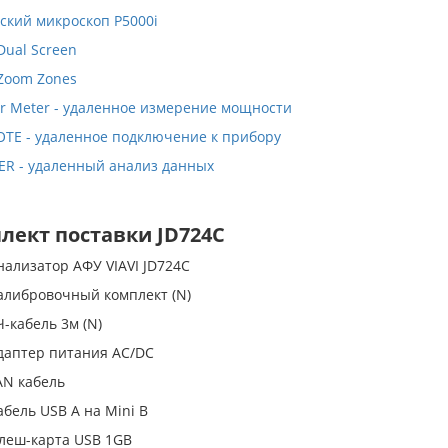
ский микроскоп P5000i
Dual Screen
Zoom Zones
er Meter - удаленное измерение мощности
OTE - удаленное подключение к прибору
ER - удаленный анализ данных
лект поставки JD724C
нализатор АФУ VIAVI JD724C
алибровочный комплект (N)
Ч-кабель 3м (N)
даптер питания AC/DC
AN кабель
абель USB A на Mini B
леш-карта USB 1GB