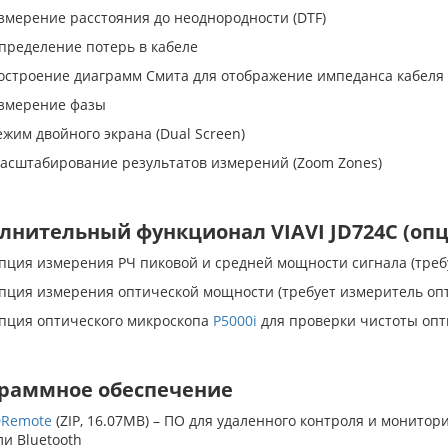
змерение расстояния до неоднородности (DTF)
пределение потерь в кабеле
остроение диаграмм Смита для отображение импеданса кабеля
змерение фазы
ежим двойного экрана (Dual Screen)
асштабирование результатов измерений (Zoom Zones)
лнительный функционал VIAVI JD724C (оп
пция измерения РЧ пиковой и средней мощности сигнала (требу
пция измерения оптической мощности (требует измеритель о
пция оптического микроскопа
P5000i
для проверки чистоты опт
раммное обеспечение
DRemote
(ZIP, 16.07MB) – ПО для удаленного контроля и монитори
ли Bluetooth