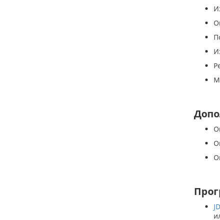
И
О
П
И
Р
М
Допо
О
О
О
Прог
J
и