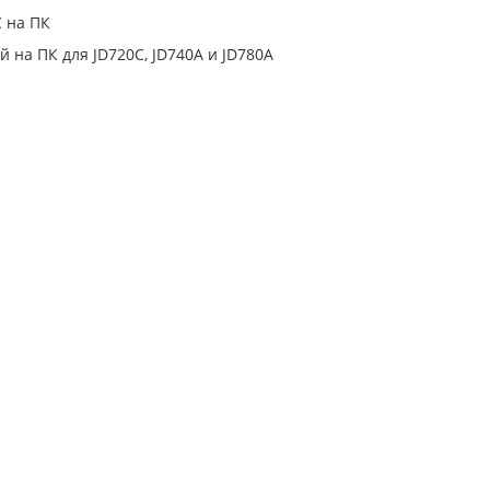
C на ПК
й на ПК для JD720C, JD740A и JD780A