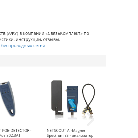
ств (АФУ) в компании «СвязьКомплект» по
истики, инструкции, отзывы.
 беспроводных сетей
 POE-DETECTOR -
NETSCOUT AirMagnet
Запасной спе
PoE 802.3AT
Spectrum ES - анализатор
адаптер для A