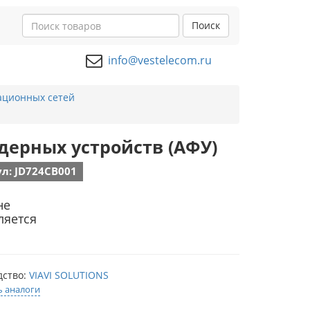
Поиск
info@vestelecom.ru
ационных сетей
идерных устройств (АФУ)
л: JD724CB001
не
ляется
дство:
VIAVI SOLUTIONS
ь аналоги