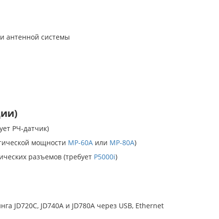
 и антенной системы
ции)
ет РЧ-датчик)
птической мощности
MP-60A
или
MP-80A
)
ических разъемов (требует
P5000i
)
нга JD720C, JD740A и JD780A через USB, Ethernet