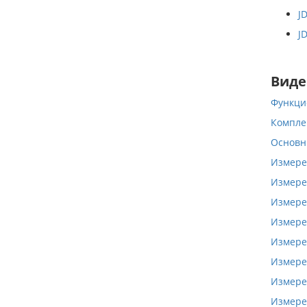
J
J
Виде
Функци
Компле
Основн
Измере
Измере
Измере
Измере
Измере
Измере
Измере
Измере