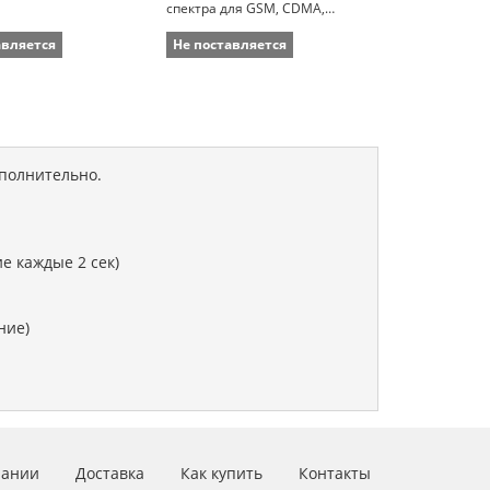
спектра для GSM, CDMA,
Spectrum ES
UMTS и LTE сетей
авляется
Не поставляется
Не поставля
ополнительно.
е каждые 2 сек)
ние)
пании
Доставка
Как купить
Контакты