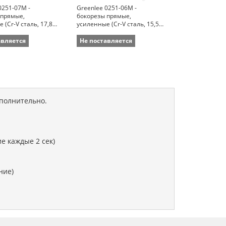
0251-07M -
Greenlee 0251-06M -
Greenlee 0251
 прямые,
бокорезы прямые,
бокорезы с у
 (Cr-V сталь, 17,8
усиленные (Cr-V сталь, 15,5
кромками, уси
см)
сталь, 15,5 см
авляется
Не поставляется
Не поставля
ополнительно.
е каждые 2 сек)
ние)