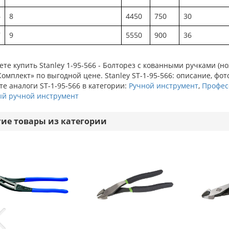
6
8
4450
750
30
7
9
5550
900
36
те купить Stanley 1-95-566 - Болторез с кованными ручками (
омплект» по выгодной цене. Stanley ST-1-95-566: описание, фот
е аналоги ST-1-95-566 в категории:
Ручной инструмент
,
Профес
ый ручной инструмент
гие товары из категории