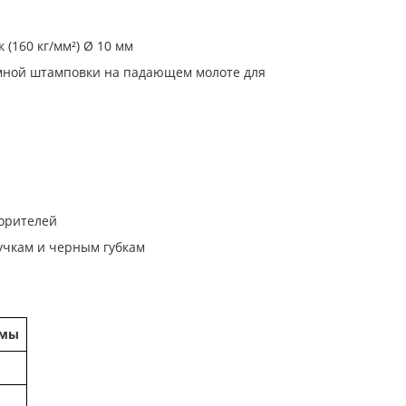
(160 кг/мм²) Ø 10 мм
мной штамповки на падающем молоте для
ворителей
учкам и черным губкам
ймы