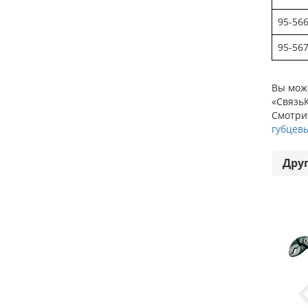
95-56
95-56
Вы може
«СвязьК
Смотрит
губцев
Дру