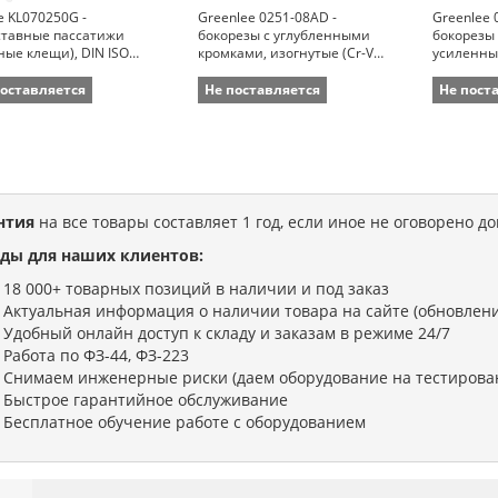
e KL070250G -
Greenlee 0251-08AD -
Greenlee 
ставные пассатижи
бокорезы с углубленными
бокорезы
ные клещи), DIN ISO
кромками, изогнутые (Cr-V
усиленные
(зев 50 мм; длина 250
сталь, 22,2 см)
см)
поставляется
Не поставляется
Не пост
нтия
на все товары составляет 1 год, если иное не оговорено д
ды для наших клиентов:
18 000+ товарных позиций в наличии и под заказ
Актуальная информация о наличии товара на сайте (обновлени
Удобный онлайн доступ к складу и заказам в режиме 24/7
Работа по ФЗ-44, ФЗ-223
Снимаем инженерные риски (даем оборудование на тестирова
Быстрое гарантийное обслуживание
Бесплатное обучение работе с оборудованием