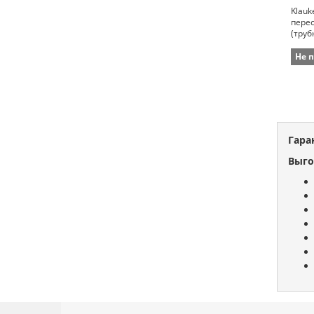
Klauk
пере
(труб
8976 
мм)
Не 
Гара
Выго