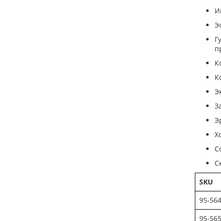
И
Э
Г
п
К
К
Э
З
Э
Х
С
С
SKU
95-56
95-56