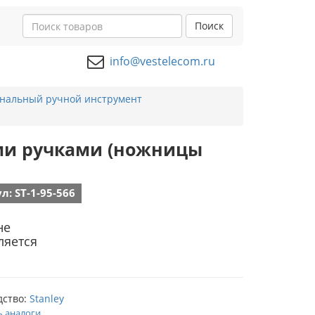
Поиск
info@vestelecom.ru
нальный ручной инструмент
ными ручками (ножницы
л: ST-1-95-566
не
ляется
дство:
Stanley
ь аналоги