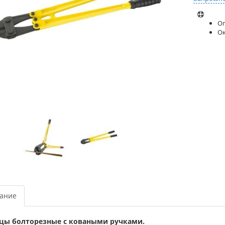
Оп
О
ание
ы болторезные с коваными ручками.