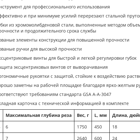
нструмент для профессионального использования
ффективно и при минимуме усилий перерезают стальной пруток 
убки из хромомолибденовой стали, выполненные методом объе
рочности и продолжительного срока службы
ованые элементы конструкции для повышенной прочности
ованые ручки для высокой прочности
ксцентриковые винты для быстрой и легкой регулировки губок
ащита эксцентриковых винтов от выворачивания
ргономичные рукоятки с защитой, стойкие к воздействию раст
орошо заметны на рабочей площадке благодаря ярко-желтым р
оответствуют требованиям стандарта GSA A-A-3047
кладная карточка с технической информацией в комплекте
Максимальная глубина реза
Вес, г
L, мм
Длина, дю
4
6
1750
450
18
5
7
2640
600
24