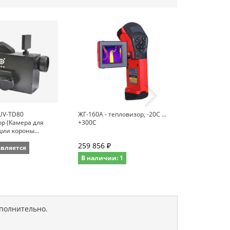
 UV-TD80
ЖГ-160А - тепловизор, -20С …
Дополнитель
р (Камера для
+300С
интеллектуа
ции короны
аккумулятор F
ия)
259 856 ₽
авляется
Не поставля
В наличии: 1
ополнительно.