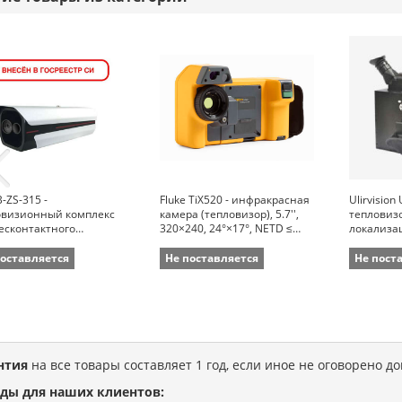
-ZS-315 -
Fluke TiX520 - инфракрасная
Ulirvision
овизионный комплекс
камера (тепловизор), 5.7'',
тепловизо
есконтактного
320×240, 24°×17°, NETD ≤
локализа
рения температуры
0,05 ̊C (0,04 ̊C), LaserSharp
напряжен
й
поставляется
Не поставляется
Не пост
нтия
на все товары составляет 1 год, если иное не оговорено д
ды для наших клиентов: