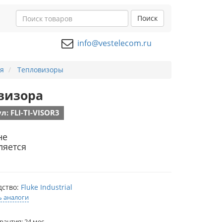
Поиск
info@vestelecom.ru
я
Тепловизоры
визора
л: FLI-TI-VISOR3
не
ляется
дство:
Fluke Industrial
ь аналоги
рантия: 24 мес.