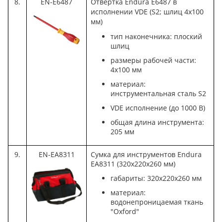
8.
EN-E6487
Отвертка Endura E6487 в
исполнении VDE (S2; шлиц 4x100
мм)
тип наконечника: плоский
шлиц
размеры рабочей части:
4х100 мм
материал:
инструментальная сталь S2
VDE исполнение (до 1000 В)
общая длина инструмента:
205 мм
9.
EN-EA8311
Сумка для инструментов Endura
EA8311 (320x220x260 мм)
габариты: 320x220x260 мм
материал:
водонепроницаемая ткань
"Oxford"