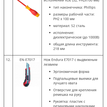
исполнении VDE (S2; PH2х100 мм)
тип наконечника: Phillips
размеры рабочей части:
PH2 x 100 мм
материал: S2 сталь
исполнение:
диэлектрическое (до 1000В)
общая длина инструмента:
218 мм
12.
EN-E7017
Нож Endura E7017 с выдвижным
лезвием
Эргономичная форма
Подпальцевые выемки для
лучшего хвата
Отверстие для крепления
ремешка на руку
Рукоятка: пластик с
резиновыми накладками