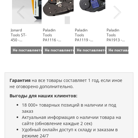
Jonard
Paladin
Paladin
Paladin
Tools ST-
Tools
Tools
Tools
450 -
PA1116 -
PA1119 -
PA1913 -
прецизионный
Стриппер
Стриппер
Универсальный
стриппер
SureStrip
SureStrip
инструмент
Не поставляется
Не поставляется
Не поставляется
Не поставляет
для
для резки
для кабеля
для
провода
и разделки
UTP/Coax
разделки
0,12 - 0,4
витой
UTP/STP
мм
пары
кабеля и
расшивки
проводников
Гарантия
на все товары составляет 1 год, если иное
на кросс
не оговорено дополнительно.
110
Выгоды для наших клиентов:
18 000+ товарных позиций в наличии и под
заказ
Актуальная информация о наличии товара на
сайте (обновление каждые 2 сек)
Удобный онлайн доступ к складу и заказам в
режиме 24/7