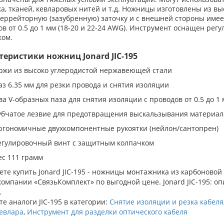
а, тканей, кевларовых нитей и т.д. Ножницы изготовлены из в
еррейторную (зазубренную) заточку и с внешней стороны имеет
ов от 0.5 до 1 мм (18-20 и 22-24 AWG). Инструмент оснащен р
ком.
теристики ножниц Jonard JIC-195
ожи из высоко углеродистой нержавеющей стали
аз 6.35 мм для резки провода и снятия изоляции
ва V-образных паза для снятия изоляции с проводов от 0.5 до 1
убчатое лезвие для предотвращения выскальзывания материал
ргономичные двухкомпонентные рукоятки (нейлон/сантопрен)
егулировочный винт с защитным колпачком
ес 111 грамм
те купить Jonard JIC-195 - ножницы монтажника из карбоновой с
компании «СвязьКомплект» по выгодной цене. Jonard JIC-195: оп
.
е аналоги JIC-195 в категории:
Снятие изоляции и резка кабеля
кевлара
,
Инструмент для разделки оптического кабеля