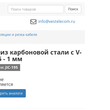
Поиск
info@vestelecom.ru
ляции и резка кабеля
из карбоновой стали с V-
 - 1 мм
л: JIC-195
не
ляется
реть аналоги