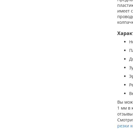
пластик
имеет с
провод
колпач
Харак
Н
П
Д
З
Э
Р
В
Вы може
1 мм в 
отзывы
Смотрит
резки 