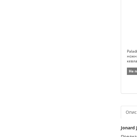
Palad
ножн
кевл
Не 
Опис
Jonard
Предна