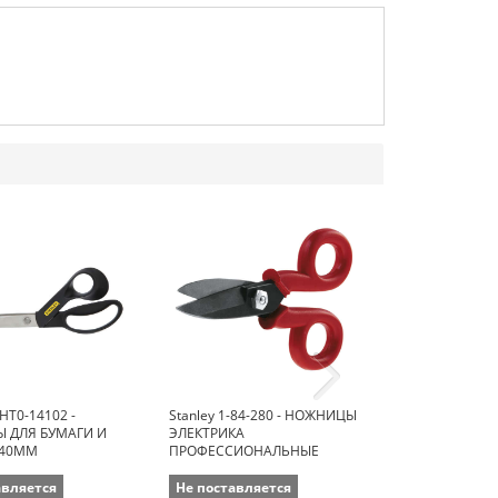
THT0-14102 -
Stanley 1-84-280 - НОЖНИЦЫ
Jonard JIC-183
 ДЛЯ БУМАГИ И
ЭЛЕКТРИКА
тяжелых работ
240ММ
ПРОФЕССИОНАЛЬНЫЕ
стриппером 1, 
авляется
Не поставляется
Не поставля