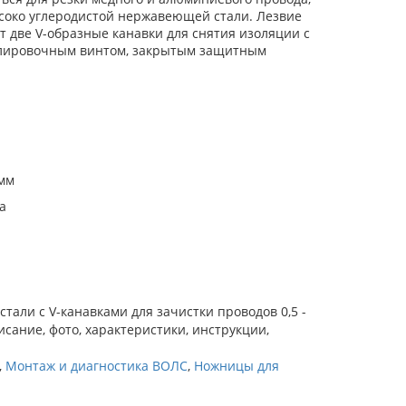
ысоко углеродистой нержавеющей стали. Лезвие
 две V-образные канавки для снятия изоляции с
егулировочным винтом, закрытым защитным
 мм
а
тали с V-канавками для зачистки проводов 0,5 -
исание, фото, характеристики, инструкции,
,
Монтаж и диагностика ВОЛС
,
Ножницы для