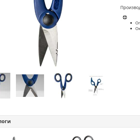
Произво
Оп
О
логи