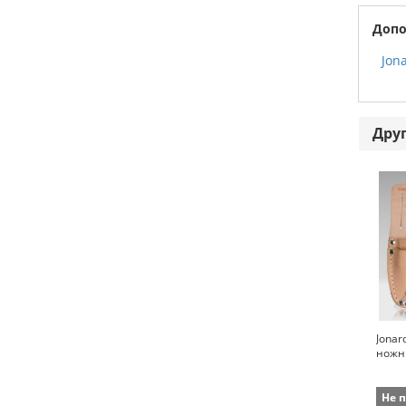
Допо
Jona
Дру
Jonar
ножн
Не 