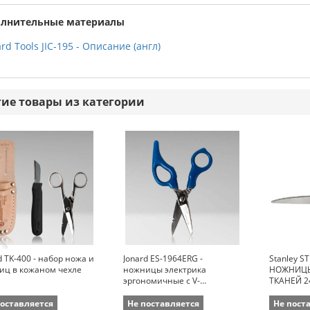
лнительные материалы
rd Tools JIC-195 - Описание (англ)
гие товары из категории
d TK-400 - набор ножа и
Jonard ES-1964ERG -
Stanley S
иц в кожаном чехле
ножницы электрика
НОЖНИЦЫ
эргономичные с V-
ТКАНЕЙ 
канавками для зачистки
проводов 0,5 - 1 мм
поставляется
Не поставляется
Не пост