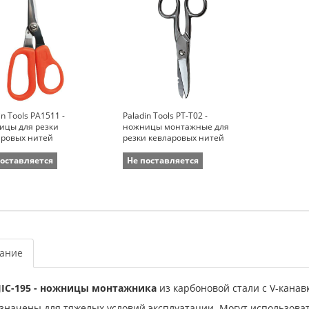
in Tools PA1511 -
Paladin Tools PT-T02 -
ицы для резки
ножницы монтажные для
аровых нитей
резки кевларовых нитей
поставляется
Не поставляется
ание
 JIC-195 - ножницы монтажника
из карбоновой стали с V-канавк
значены для тяжелых условий эксплуатации. Могут использоват