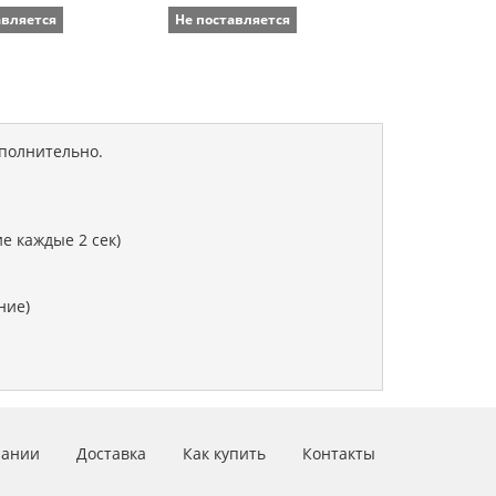
авляется
Не поставляется
Не поставля
ополнительно.
е каждые 2 сек)
ние)
пании
Доставка
Как купить
Контакты