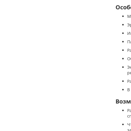
Особ
М
Э
И
П
Р
О
Э
р
Р
В
Возм
Р
с
Ч
з