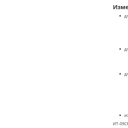
Изме
д
д
д
и
ИТ-09С