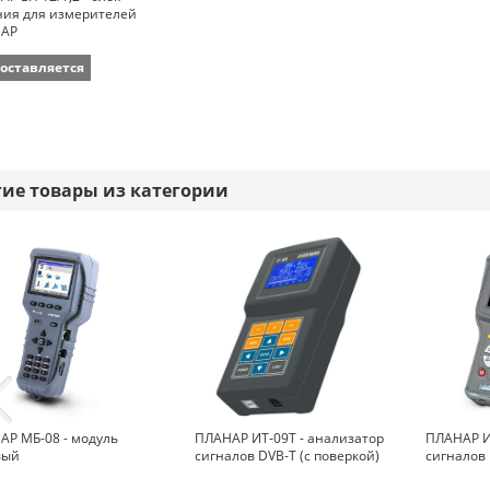
ния для измерителей
АР
поставляется
гие товары из категории
АР МБ-08 - модуль
ПЛАНАР ИТ-09T - анализатор
ПЛАНАР И
вый
сигналов DVB-Т (с поверкой)
сигналов