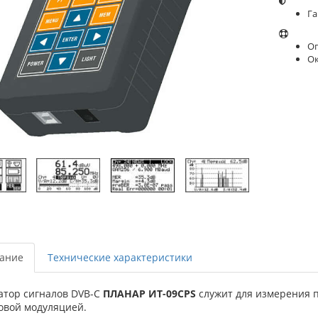
Га
Оп
О
ание
Технические характеристики
атор сигналов DVB-C
ПЛАНАР ИТ-09СPS
служит для измерения п
овой модуляцией.