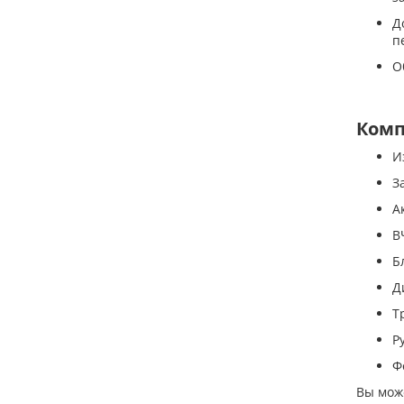
Д
п
О
Комп
И
З
А
В
Б
Д
Т
Р
Ф
Вы мож