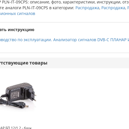
PLN-IT-09CPS: описание, фото, характеристики, инструкции, от
е аналоги PLN-IT-09CPS в категории:
Распродажа
,
Распродажа
,
зионных сигналов
ать инструкцию
оводство по эксплуатации. Анализатор сигналов DVB-C ПЛАНАР 
утствующие товары
Р БП 12/1,2 - блок