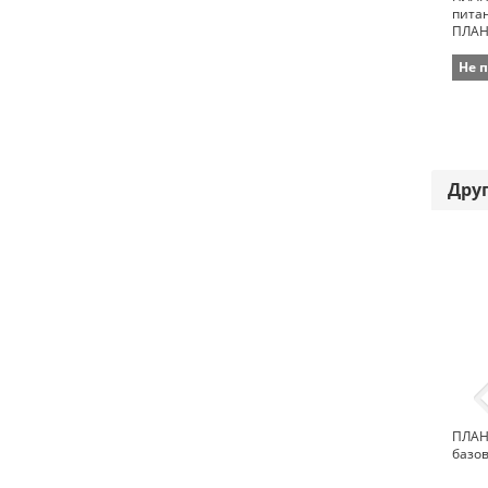
пита
ПЛАН
Не 
Дру
ПЛАН
базо