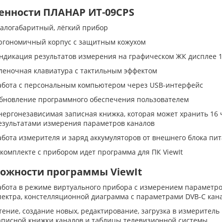
енности ПЛАНАР ИТ-09СPS
алогабаритный, лёгкий прибор
ргономичный корпус с защитным кожухом
ндикация результатов измерения на графическом ЖК дисплее 1
леночная клавиатура с тактильным эффектом
абота с персональным компьютером через USB-интерфейс
бновление программного обеспечения пользователем
нергонезависимая записная книжка, которая может хранить 16 
езультатами измерения параметров каналов
абота измерителя и заряд аккумуляторов от внешнего блока пит
 комплекте с прибором идет программа для ПК ViewIt
ожности программы ViewIt
абота в режиме виртуального прибора с измерением параметро
пектра, констелляционной диаграмма с параметрами DVB-C кан
тение, создание новых, редактирование, загрузка в измеритель
аписной книжки каналов и таблицы телевизионной системы