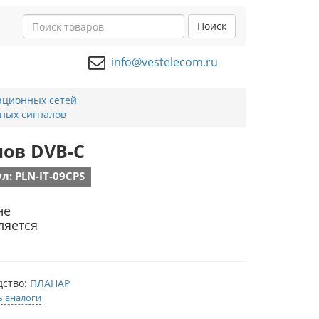
Поиск
info@vestelecom.ru
ационных сетей
ных сигналов
лов DVB-C
л: PLN-IT-09CPS
не
ляется
дство:
ПЛАНАР
ь аналоги