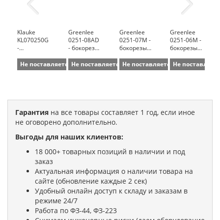
Klauke
Greenlee
Greenlee
Greenlee
KL070250G
0251-08AD
0251-07M -
0251-06M -
-
- бокорезы
бокорезы
бокорезы
переставные
с
прямые,
прямые,
пассатижи
углубленными
усиленные
усиленные
Не поставляется
Не поставляется
Не поставляется
Не поставляет
(трубные
кромками,
(Cr-V
(Cr-V
клещи),
изогнутые
сталь, 17,8
сталь, 15,5
DIN ISO
(Cr-V
см)
см)
8976 (зев
сталь, 22,2
50 мм;
см)
длина 250
Гарантия
на все товары составляет 1 год, если иное
мм)
не оговорено дополнительно.
Выгоды для наших клиентов:
18 000+ товарных позиций в наличии и под
заказ
Актуальная информация о наличии товара на
сайте (обновление каждые 2 сек)
Удобный онлайн доступ к складу и заказам в
режиме 24/7
Работа по ФЗ-44, ФЗ-223