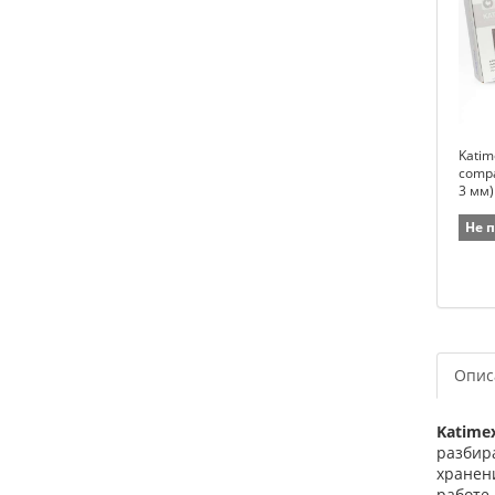
Katim
compa
3 мм)
Не 
Опис
Katimex
разбира
хранени
работе.