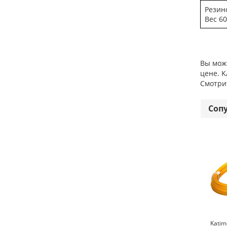
Резин
Вес 60
Вы може
цене. K
Смотри
Соп
Katim