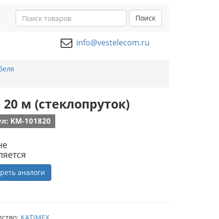
Поиск
info@vestelecom.ru
беля
t 20 м (стеклопруток)
л: KM-101820
не
ляется
реть аналоги
дство:
KATIMEX