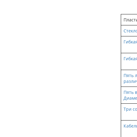
Пласт
Стекл
Гибка
Гибка
Пять 
разли
Пять 
Диаме
Три с
Кабел