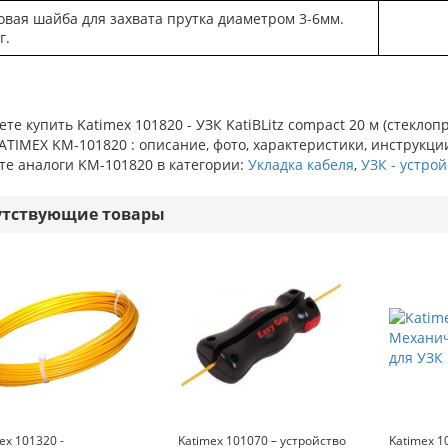
овая шайба для захвата прутка диаметром 3-6мм.
г.
те купить Katimex 101820 - УЗК KatiBLitz compact 20 м (стекло
ATIMEX KM-101820 : описание, фото, характеристики, инструкци
те аналоги KM-101820 в категории:
Укладка кабеля
,
УЗК - устрой
утствующие товары
ex 101320 -
Katimex 101070 – устройство
Katimex 1