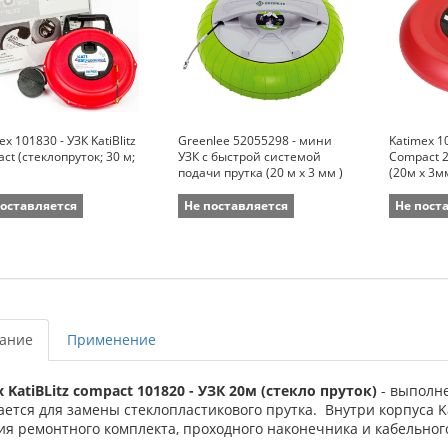
ex 101830 - УЗК KatiBlitz
Greenlee 52055298 - мини
Katimex 10
ct (стеклопруток; 30 м;
УЗК с быстрой системой
Compact 2
подачи прутка (20 м х 3 мм )
(20м х 3м
поставляется
Не поставляется
Не пост
ание
Применение
 KatiBLitz compact 101820 - УЗК 20м (стекло пруток)
- выполн
ется для замены стеклопластикового прутка. Внутри корпуса Ka
я ремонтного комплекта, проходного наконечника и кабельного