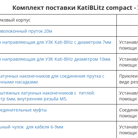
Комплект поставки KatiBLitz compact - 
иковый корпус
оволоконный пруток 20м
я направляющая для УЗК Kati-Blitz с диаметром 7мм
Устанав
помощи 
я направляющая для УЗК Kati-Blitz диаметром 10мм
Устанав
помощи 
латунных наконечников для соединения прутка с
Приклеив
чными насадками
виде ре
вытяжных латунных наконечников с петлей.
Устанав
тр 6мм, внутренняя резьба М5.
помощи 
оединительные муфты
Соединяе
помощи 
ьный чулок для кабеля 6-9мм
Устанав
помощи 