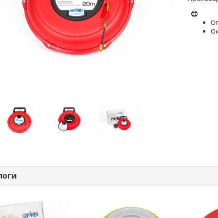
Оп
О
логи