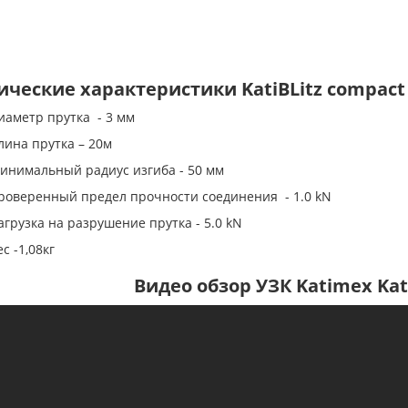
ические характеристики KatiBLitz compact -
иаметр прутка - 3 мм
лина прутка – 20м
инимальный радиус изгиба - 50 мм
роверенный предел прочности соединения - 1.0 kN
агрузка на разрушение прутка - 5.0 kN
с -1,08кг
Видео обзор УЗК Katimex Kat