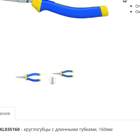
Оп
О
ание
 KL035160
- круглогубцы с длинными губками, 160мм