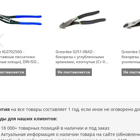
e KL070250G -
Greenlee 0251-08AD -
Greenlee 
ставные пассатижи
бокорезы с углубленными
бокорезы
ные клещи), DIN ISO
кромками, изогнутые (Cr-V
усиленные
(зев 50 мм; длина 250
сталь, 22,2 см)
см)
поставляется
Не поставляется
Не пост
нтия
на все товары составляет 1 год, если иное не оговорено д
ды для наших клиентов:
18 000+ товарных позиций в наличии и под заказ
Актуальная информация о наличии товара на сайте (обновлени