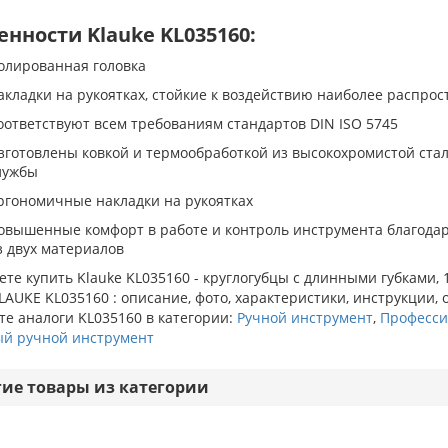
енности Klauke KL035160:
олированная головка
акладки на рукоятках, стойкие к воздействию наиболее распро
оответствуют всем требованиям стандартов DIN ISO 5745
зготовлены ковкой и термообработкой из высокохромистой стал
лужбы
ргономичные накладки на рукоятках
овышенные комфорт в работе и контроль инструмента благода
з двух материалов
те купить Klauke KL035160 - круглогубцы с длинными губками,
LAUKE KL035160 : описание, фото, характеристики, инструкции, 
е аналоги KL035160 в категории:
Ручной инструмент
,
Професси
ый ручной инструмент
гие товары из категории