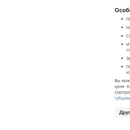
Особ
П
Н
С
И
с
Э
П
и
Вы може
цене. K
Смотрит
губцев
Дру