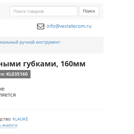
Поиск
info@vestelecom.ru
нальный ручной инструмент
нными губками, 160мм
л: KL035160
не
ляется
дство:
KLAUKE
ь аналоги