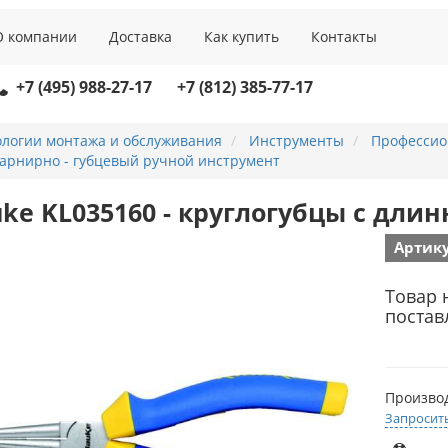
О компании
Доставка
Как купить
Контакты
+7 (495) 988-27-17
+7 (812) 385-77-17
ологии монтажа и обслуживания
Инструменты
Профессио
арнирно - губцевый ручной инструмент
uke KL035160 - круглогубцы с дли
Артику
Товар 
постав
Произво
Запросит