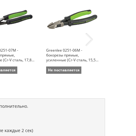
0251-07M -
Greenlee 0251-06M -
Greenlee 0251
 прямые,
бокорезы прямые,
бокорезы с у
 (Cr-V сталь, 17,8
усиленные (Cr-V сталь, 15,5
кромками, уси
см)
сталь, 15,5 см
авляется
Не поставляется
Не поставля
ополнительно.
е каждые 2 сек)