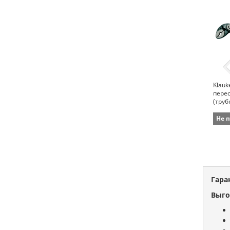
Klauk
пере
(труб
8976 
мм)
Не 
Гара
Выго