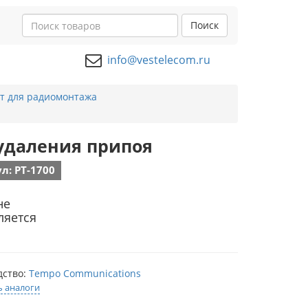
Поиск
info@vestelecom.ru
т для радиомонтажа
я удаления припоя
л: PT-1700
не
ляется
дство:
Tempo Communications
ь аналоги