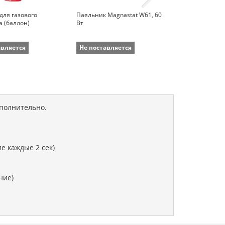
 для газового
Паяльник Magnastat W61, 60
Паяльная ста
 (баллон)
Вт
авляется
Не поставляется
Не поставля
ополнительно.
е каждые 2 сек)
ние)