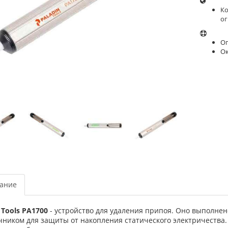
Ко
ог
Оп
О
ание
 Tools PA1700
- устройство для удаления припоя. Оно выполне
чником для защиты от накопления статического электричества