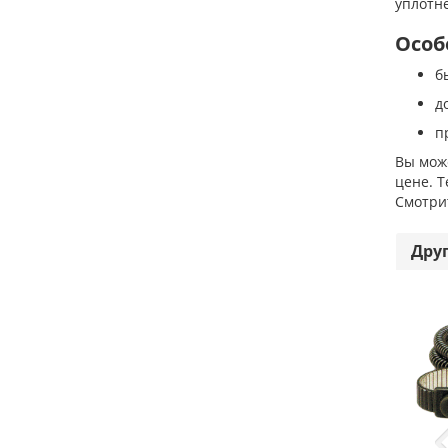
уплотн
Особ
б
д
п
Вы може
цене. T
Смотрит
Дру