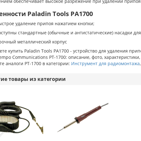
ением обеспечивает высокое разрежение при удалении припоя
енности Paladin Tools PA1700
ыстрое удаление припоя нажатием кнопки;
оступны стандартные (обычные и антистатические) насадки для
рочный металлический корпус
те купить Paladin Tools PA1700 - устройство для удаления пр
empo Communications PT-1700: описание, фото, характеристики,
е аналоги PT-1700 в категории:
Инструмент для радиомонтажа
гие товары из категории