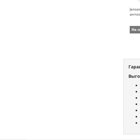
Jense
анти
Не 
Гара
Выго