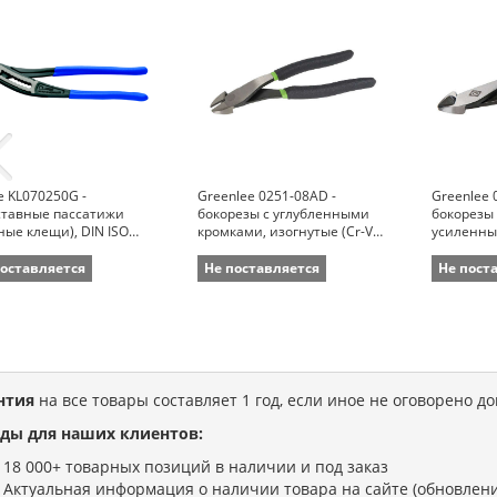
e KL070250G -
Greenlee 0251-08AD -
Greenlee 
ставные пассатижи
бокорезы с углубленными
бокорезы
ные клещи), DIN ISO
кромками, изогнутые (Cr-V
усиленные
(зев 50 мм; длина 250
сталь, 22,2 см)
см)
поставляется
Не поставляется
Не пост
нтия
на все товары составляет 1 год, если иное не оговорено д
ды для наших клиентов:
18 000+ товарных позиций в наличии и под заказ
Актуальная информация о наличии товара на сайте (обновлени