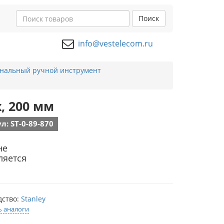
Поиск
info@vestelecom.ru
нальный ручной инструмент
, 200 мм
л: ST-0-89-870
не
ляется
дство:
Stanley
ь аналоги