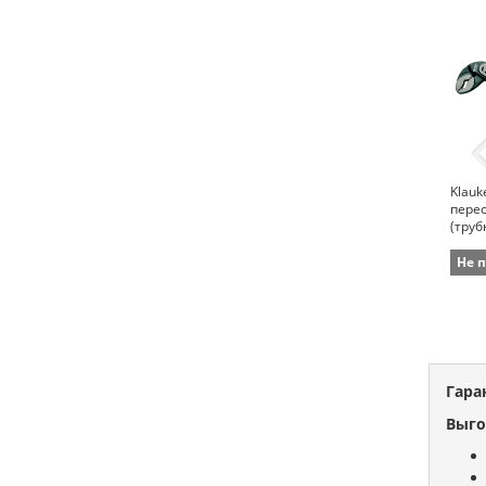
Klauk
пере
(труб
8976 
мм)
Не 
Гара
Выго