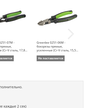
0251-07M -
Greenlee 0251-06M -
Greenlee 0251
 прямые,
бокорезы прямые,
бокорезы с у
 (Cr-V сталь, 17,8
усиленные (Cr-V сталь, 15,5
кромками, уси
см)
сталь, 15,5 см
авляется
Не поставляется
Не поставля
ополнительно.
е каждые 2 сек)