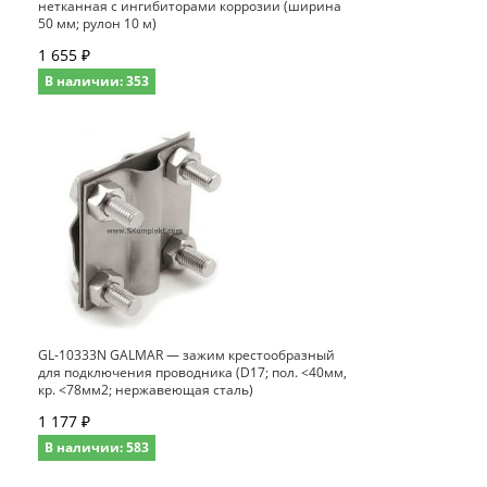
нетканная с ингибиторами коррозии (ширина
50 мм; рулон 10 м)
1 655 ₽
В наличии: 353
GL-10333N GALMAR — зажим крестообразный
для подключения проводника (D17; пол. <40мм,
кр. <78мм2; нержавеющая сталь)
1 177 ₽
В наличии: 583