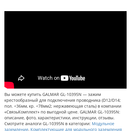
Вы можете купить GALMAR GL-10395N — зажим
крестообразный для подключения проводника (D12/D14;
пол. <36мм, кр. <78мм2; нержавеющая сталь) в компании
«СвязьКомплект» по выгодной цене. GALMAR GL-10395N:
описание, фото, характеристики, инструкции, отзывы.
Смотрите аналоги GL-10395N в категории:
Модульное
заземление
,
Комплектующие для модульного заземления