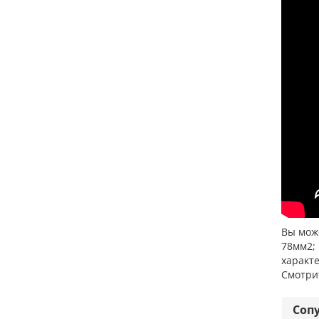
Вы може
78мм2;
характе
Смотри
Соп