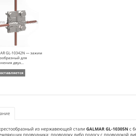
AR GL-10342N — зажим
тообразный для
инения двух
дников (пол. <40мм, кр.
8мм2; нержавеющая
поставляется
)
ание
крестообразный из нержавеющей стали
GALMAR GL-10305N
с б
емляющих проводника: проволоку либо полосу с проволокой ли