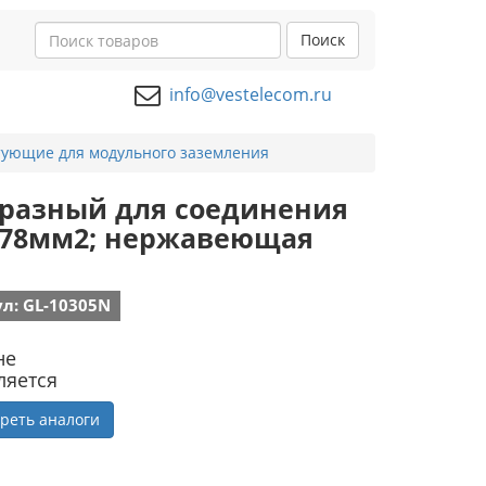
Поиск
info@vestelecom.ru
ующие для модульного заземления
бразный для соединения
28-78мм2; нержавеющая
л: GL-10305N
не
ляется
реть аналоги