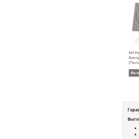
AH Ha
Конт
(Тест
mm, д
Не 
Гара
Выго