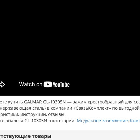
те купить GALMAR GL-10305N — зажим крестообразный для соед
 нержавеющая сталь) в компании «СвязьКомплект» по выгодной 
ристики, инструкции, отзывы.
те аналоги GL-10305N в категории:
Модульное заземление
,
Комп
утствующие товары