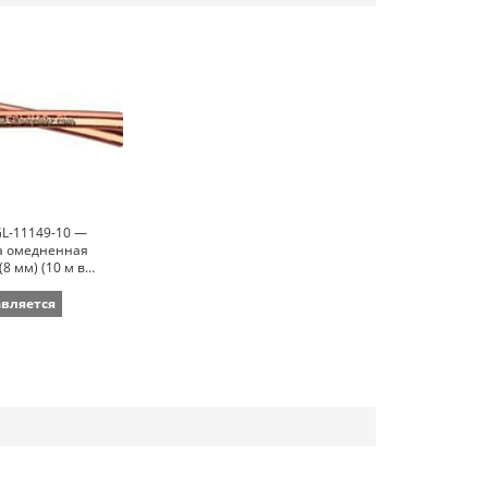
L-11149-10 —
а омедненная
(8 мм) (10 м в
авляется