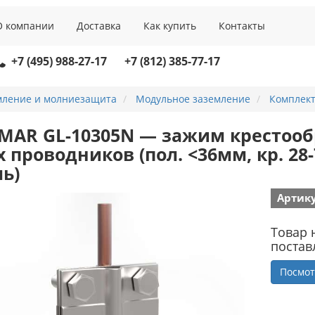
О компании
Доставка
Как купить
Контакты
+7 (495) 988-27-17
+7 (812) 385-77-17
мление и молниезащита
Модульное заземление
Комплект
MAR GL-10305N — зажим крестоо
х проводников (пол. <36мм, кр. 
ль)
Артику
Товар 
постав
Посмот