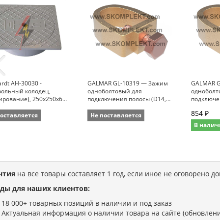
rdt AH-30030 -
GALMAR GL-10319 — Зажим
GALMAR G
рольный колодец,
одноболтовый для
одноболт
ирование), 250x250x60
подключения полосы (D14,
подключе
ля проезжей части
пол. =51*8 мм, бронза)
пол. =40*
854 ₽
поставляется
Не поставляется
В налич
нтия
на все товары составляет 1 год, если иное не оговорено д
ды для наших клиентов:
18 000+ товарных позиций в наличии и под заказ
Актуальная информация о наличии товара на сайте (обновлени