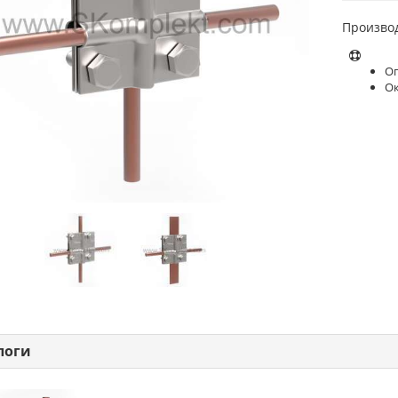
Произво
Оп
О
логи