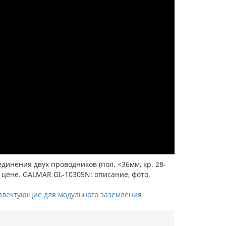
инения двух проводников (пол. <36мм, кр. 28-
цене. GALMAR GL-10305N: описание, фото,
лектующие для модульного заземления