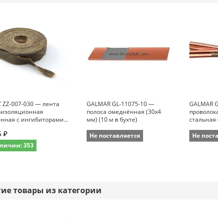
 ZZ-007-030 — лента
GALMAR GL-11075-10 —
GALMAR G
оизоляционная
полоса омеднённая (30х4
проволок
анная с ингибиторами
мм) (10 м в бухте)
стальная 
зии (ширина 50 мм;
бухте)
5 ₽
 10 м)
Не поставляется
Не пост
личии: 353
гие товары из категории