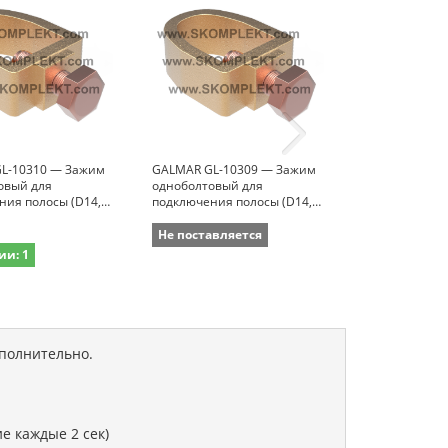
L-10310 — Зажим
GALMAR GL-10309 — Зажим
GALMAR GL-1
овый для
одноболтовый для
одноболтовый
ния полосы (D14,
подключения полосы (D14,
подключения 
12 мм, бронза)
пол. =26*18 мм, бронза)
пол. =26*12 м
Не поставляется
Не поставля
ии: 1
ополнительно.
е каждые 2 сек)