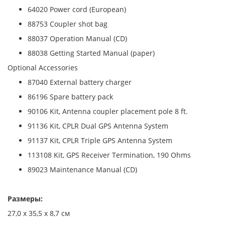
64020 Power cord (European)
88753 Coupler shot bag
88037 Operation Manual (CD)
88038 Getting Started Manual (paper)
Optional Accessories
87040 External battery charger
86196 Spare battery pack
90106 Kit, Antenna coupler placement pole 8 ft.
91136 Kit, CPLR Dual GPS Antenna System
91137 Kit, CPLR Triple GPS Antenna System
113108 Kit, GPS Receiver Termination, 190 Ohms
89023 Maintenance Manual (CD)
Размеры:
27,0 x 35,5 x 8,7 см