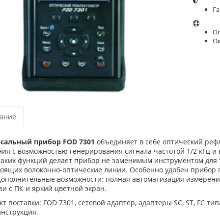
Га
Оп
О
ание
сальный прибор FOD 7301
объединяет в себе оптический реф
ния с возможностью генерирования сигнала частотой 1/2 кГц и
таких функций делает прибор не заменимым инструментом для
роящих волоконно-оптические линии. Особенно удобен прибор 
.Дополнительные возможности: полная автоматизация измерений
зи с ПК и яркий цветной экран.
т поставки: FOD 7301, сетевой адаптер, адаптеры SC, ST, FC тип
инструкция.