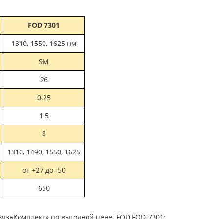
FOD 7301
1310, 1550, 1625 нм
SM
26
0.25
1.5
8
1310, 1490, 1550, 1625
от +27 до -50
650
вязьКомплект» по выгодной цене. FOD FOD-7301: