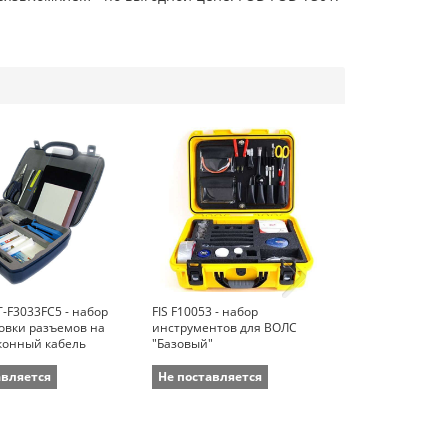
-F3033FC5 - набор
FIS F10053 - набор
FIS F10053U -
новки разъемов на
инструментов для ВОЛС
инструментов
конный кабель
"Базовый"
разъемов (SC, 
авляется
Не поставляется
Не поставля