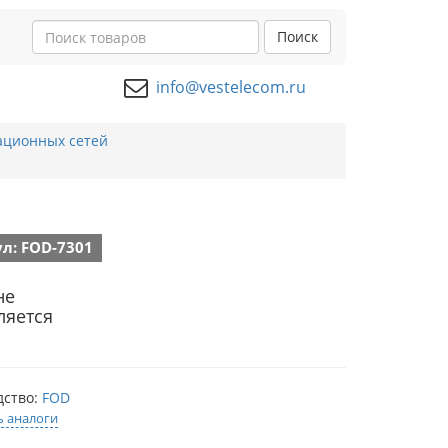
Поиск
info@vestelecom.ru
ационных сетей
л: FOD-7301
не
ляется
дство:
FOD
ь аналоги