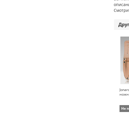
описани
Смотри
Дру
Jonar
ножн
Не 