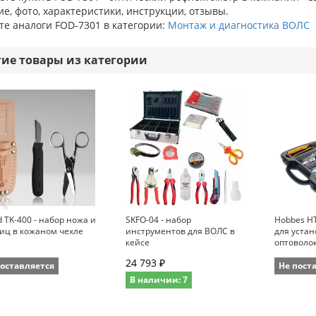
е, фото, характеристики, инструкции, отзывы.
те аналоги FOD-7301 в категории:
Монтаж и диагностика ВОЛС
гие товары из категории
d TK-400 - набор ножа и
SKFO-04 - набор
Hobbes HT
иц в кожаном чехле
инструментов для ВОЛС в
для уста
кейсе
оптоволо
24 793 ₽
поставляется
Не пост
В наличии: 7