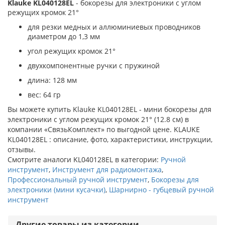
Klauke KL040128EL
- бокорезы для электроники с углом
режущих кромок 21°
для резки медных и аллюминиевых проводников
диаметром до 1,3 мм
угол режущих кромок 21°
двухкомпонентные ручки с пружиной
длина: 128 мм
вес: 64 гр
Вы можете купить Klauke KL040128EL - мини бокорезы для
электроники с углом режущих кромок 21° (12.8 см) в
компании «СвязьКомплект» по выгодной цене. KLAUKE
KL040128EL : описание, фото, характеристики, инструкции,
отзывы.
Смотрите аналоги KL040128EL в категории:
Ручной
инструмент
,
Инструмент для радиомонтажа
,
Профессиональный ручной инструмент
,
Бокорезы для
электроники (мини кусачки)
,
Шарнирно - губцевый ручной
инструмент
Другие товары из категории