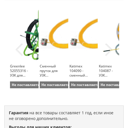
Greenlee
Сменный
Katimex
Katimex
52055316 -
пруток для
104090 -
104087 -
УЗК для
УЗК
сменный
УЗК
протяжки
Cablemax 2
пруток для
Cablemax 2
кабеля
в 1 60м
УЗК
в 1 (60 м;
Не поставляется
Не поставляется
Не поставляется
Не поставляет
(Стеклопруток;
Cablemax 2
4,5 мм)
80 м; 4,5
в 1 (30 м;
мм)
4,5 мм)
Гарантия
на все товары составляет 1 год, если иное
не оговорено дополнительно.
Выгоды для наших клиентов: