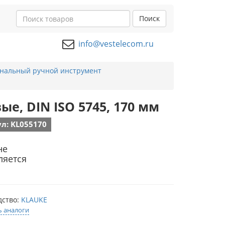
Поиск
info@vestelecom.ru
нальный ручной инструмент
е, DIN ISO 5745, 170 мм
л: KL055170
не
ляется
дство:
KLAUKE
ь аналоги