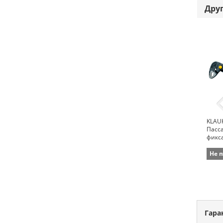
Дру
KLAUK
Пасс
фикса
250м
Не 
Гара