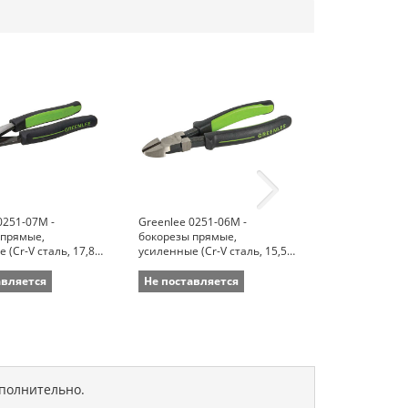
0251-07M -
Greenlee 0251-06M -
Greenlee 0251
 прямые,
бокорезы прямые,
бокорезы с у
 (Cr-V сталь, 17,8
усиленные (Cr-V сталь, 15,5
кромками, уси
см)
сталь, 15,5 см
авляется
Не поставляется
Не поставля
ополнительно.