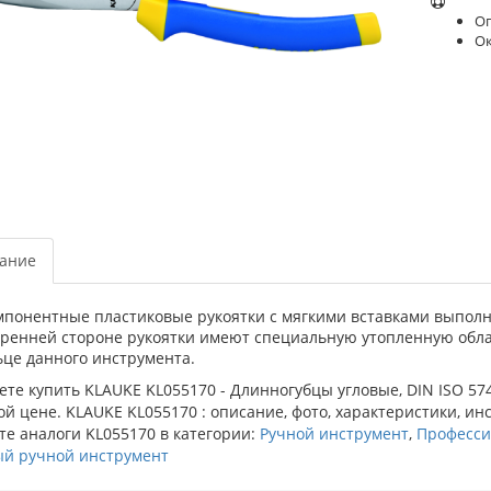
Оп
О
ание
мпонентные пластиковые рукоятки с мягкими вставками выполн
тренней стороне рукоятки имеют специальную утопленную обла
ьце данного инструмента.
те купить KLAUKE KL055170 - Длинногубцы угловые, DIN ISO 57
й цене. KLAUKE KL055170 : описание, фото, характеристики, ин
е аналоги KL055170 в категории:
Ручной инструмент
,
Професси
ый ручной инструмент