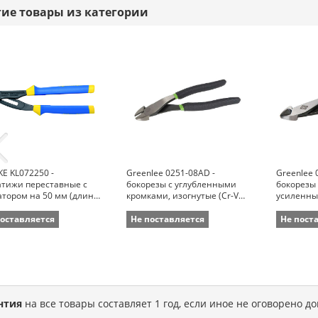
гие товары из категории
E KL072250 -
Greenlee 0251-08AD -
Greenlee 
атижи переставные с
бокорезы с углубленными
бокорезы
тором на 50 мм (длина
кромками, изогнутые (Cr-V
усиленные
м)
сталь, 22,2 см)
см)
поставляется
Не поставляется
Не пост
нтия
на все товары составляет 1 год, если иное не оговорено д