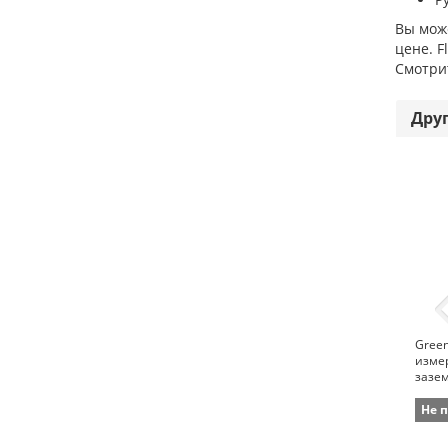
Вы може
цене. F
Смотрит
Дру
Green
изме
зазе
Не 