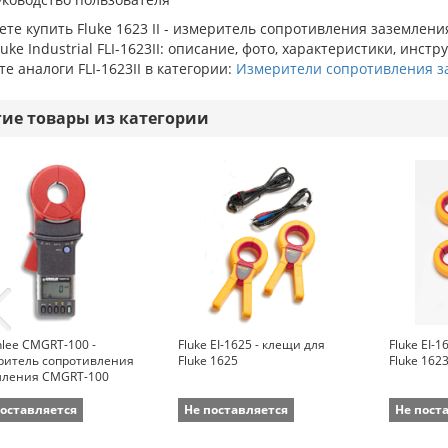
те купить Fluke 1623 II - измеритель сопротивления заземлен
luke Industrial FLI-1623II: описание, фото, характеристики, инстр
е аналоги FLI-1623II в категории:
Измерители сопротивления з
гие товары из категории
lee CMGRT-100 -
Fluke EI-1625 - клещи для
Fluke EI-1
ритель сопротивления
Fluke 1625
Fluke 162
мления CMGRT-100
поставляется
Не поставляется
Не пост