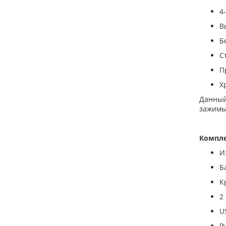
4
В
Б
С
П
Х
Данный
зажимы
Компле
И
Б
К
2
U
Р