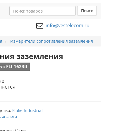
Поиск
info@vestelecom.ru
я
Измерители сопротивления заземления
ления заземления
л: FLI-1623II
не
ляется
дство:
Fluke Industrial
ь аналоги
рантия: 12 мес.