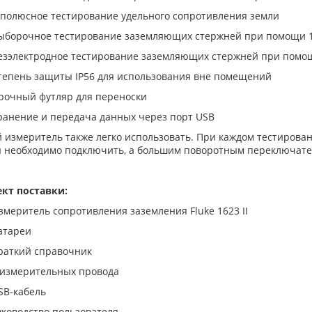
-полюсное тестирование удельного сопротивления земли
ыборочное тестирование заземляющих стержней при помощи 
езэлектродное тестирование заземляющих стержней при помо
тепень защиты IP56 для использования вне помещений
рочный футляр для переноски
ранение и передача данных через порт USB
 измеритель также легко использовать. При каждом тестирован
 необходимо подключить, а большим поворотным переключател
кт поставки:
змеритель сопротивления заземления Fluke 1623 II
атареи
раткий справочник
 измерительных провода
SB-кабель
уководство пользователя