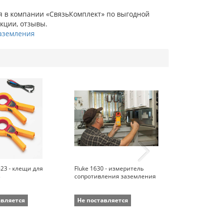
ия в компании «СвязьКомплект» по выгодной
укции, отзывы.
аземления
623 - клещи для
Fluke 1630 - измеритель
Fluke 1625 II/K
3
сопротивления заземления
измерителя с
заземления
авляется
Не поставляется
Не поставля