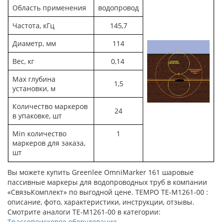
Область применения
водопровод
Частота, кГц
145,7
Диаметр, мм
114
Вес, кг
0,14
Мах глубина
1,5
установки, м
Количество маркеров
24
в упаковке, шт
Мin количество
1
маркеров для заказа,
шт
Вы можете купить Greenlee OmniMarker 161 шаровые
пассивные маркеры для водопроводных труб в компании
«СвязьКомплект» по выгодной цене. TEMPO TE-M1261-00 :
описание, фото, характеристики, инструкции, отзывы.
Смотрите аналоги TE-M1261-00 в категории:
Трассопоисковое оборудование